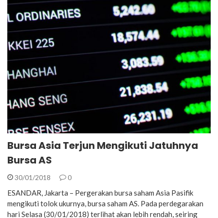
Bursa Asia Terjun Mengikuti Jatuhnya
Bursa AS
30/01/2018
0
ESANDAR, Jakarta – Pergerakan bursa saham Asia Pasifik
mengikuti tolok ukurnya, bursa saham AS. Pada perdegarakan
hari Selasa (30/01/2018) terlihat akan lebih rendah, seiring