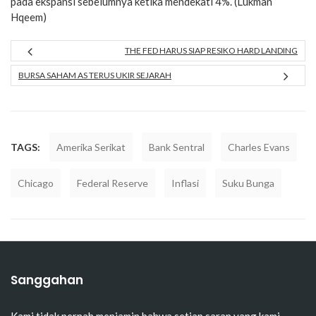
pada ekspansi sebelumnya ketika mendekati 4%. (Lukman
Hqeem)
THE FED HARUS SIAP RESIKO HARD LANDING
BURSA SAHAM AS TERUS UKIR SEJARAH
TAGS:
Amerika Serikat
Bank Sentral
Charles Evans
Chicago
Federal Reserve
Inflasi
Suku Bunga
Sanggahan