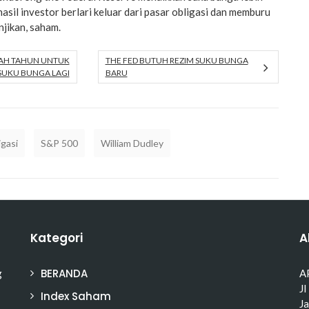
hasil investor berlari keluar dari pasar obligasi dan memburu
njikan, saham.
AH TAHUN UNTUK
THE FED BUTUH REZIM SUKU BUNGA
SUKU BUNGA LAGI
BARU
igasi
S&P 500
William Dudley
Kategori
A
BERANDA
g
A
Jl
Index Saham
J