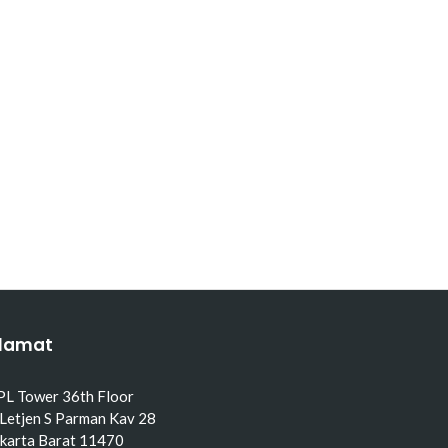
lamat
PL Tower 36th Floor
 Letjen S Parman Kav 28
akarta Barat 11470