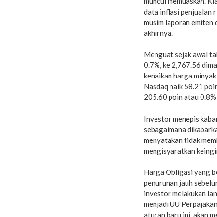
muncul memuaskan. Kla
data inflasi penjualan
musim laporan emiten d
akhirnya.
Menguat sejak awal tah
0.7%, ke 2,767.56 dim
kenaikan harga minyak 
Nasdaq naik 58.21 poi
205.60 poin atau 0.8%,
Investor menepis kabar
sebagaimana dikabarka
menyatakan tidak memb
mengisyaratkan keingin
Harga Obligasi yang b
penurunan jauh sebelu
investor melakukan lan
menjadi UU Perpajakan
aturan baru ini, akan 