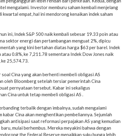
im pengangguran lebih rendah dari perkiraan. Kedua, dengan
 ritel mengalami. Investor memburu saham kembali menjelang
i kwartal empat, hal ini mendorong kenaikan indek saham
un ini, Indek S&P 500 naik kembali sebesar 19.33 poin atau
ana sektor energi dan pertambangan menguat 2%, dipicu
mentah yang kini bertahan diatas harga $63 per barel. Indek
n atau 0.8%, ke 7,211.78 sementara Indek Dow Jones naik
 ke 25,574.73.
 soal Cina yang akan berhenti membeli obligasi AS
n oleh Bloomberg setelah tersiar pemerintah Cina
uat pernyataan tersebut. Kabar ini sekaligus
an Cina untuk tetap membeli obligasi AS .
erbanding terbalik dengan imbalnya, sudah mengalami
m kabar Cina akan menghentikan pembeliannya. Sejumlah
gkah antisipasi saat reformasi perpajakan AS yang kemudian
 baru, mulai berhembus. Mereka meyakini bahwa dengan
mendorong the Federal Reserve menaikkan suku bunga lebih