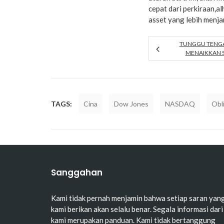
cepat dari perkiraan,al
asset yang lebih menja
TUNGGU TENG
MENAIKKAN 
TAGS:
Cina
Dow Jones
NASDAQ
Obl
Sanggahan
Kami tidak pernah menjamin bahwa setiap saran yan
kami berikan akan selalu benar. Segala informasi dari
kami merupakan panduan. Kami tidak bertanggung