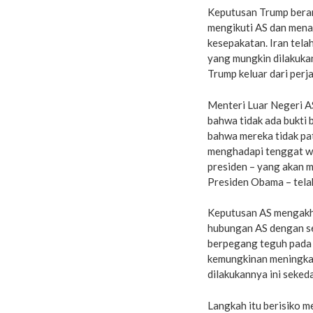
Keputusan Trump berar
mengikuti AS dan mena
kesepakatan. Iran tel
yang mungkin dilakuka
Trump keluar dari perja
Menteri Luar Negeri A
bahwa tidak ada bukti 
bahwa mereka tidak pat
menghadapi tenggat wa
presiden – yang akan 
Presiden Obama – telah
Keputusan AS mengakhi
hubungan AS dengan se
berpegang teguh pada
kemungkinan meningkat
dilakukannya ini seked
Langkah itu berisiko 