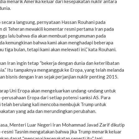
a menarik Amerika keluar dari kesepakatan nuklir antara
dunia.
 secara langsung, pernyataan Hassan Rouhani pada
n di Teheran mewakili komentar resmi pertama Iran pada
nggu lalu bahwa dia akan membuat pengumuman pada
Ada kemungkinan bahwa kami akan menghadapi beberapa
 tiga bulan, tetapi kami akan melewati ini,” kata Rouhani.
n Iran ingin tetap “bekerja dengan dunia dan keterlibatan
nia.” Itu tampaknya mengangguk ke Eropa, yang telah melanda
n bisnis dengan Iran sejak perjanjian nuklir penting 2015.
arap Uni Eropa akan mengeluarkan undang-undang untuk
perusahaan Eropa dari setiap potensi sanksi AS. Para
i telah berulang kali mencoba membujuk Trump untuk
akatan yang ada dan merundingkan perubahan.
lasa, Menteri Luar Negeri Iran Mohammad Javad Zarif dikutip
mi-resmi Tasnim mengatakan bahwa jika Trump menarik keluar
akan dapat “mencapai kesepakatan seperti itu” lagi.