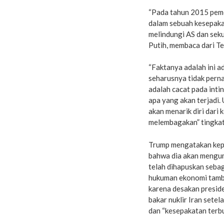
“Pada tahun 2015 pem
dalam sebuah kesepakat
melindungi AS dan seku
Putih, membaca dari T
“Faktanya adalah ini a
seharusnya tidak perna
adalah cacat pada intin
apa yang akan terjadi.
akan menarik diri dari
melembagakan” tingkat 
Trump mengatakan kep
bahwa dia akan mengu
telah dihapuskan sebag
hukuman ekonomi tamb
karena desakan presid
bakar nuklir Iran setel
dan “kesepakatan terbu