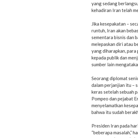
yang sedang berlangsun
kehadiran Iran telah 
Jika kesepakatan – se
runtuh, Iran akan beba
sementara bisnis dan b
melepaskan diri atau b
yang diharapkan, para
kepada publik dan men
sumber lain mengataka
Seorang diplomat senio
dalam perjanjian itu 
keras setelah sebuah p
Pompeo dan pejabat Er
menyelamatkan kesepak
bahwa itu sudah berakhi
Presiden Iran pada ha
“beberapa masalah,” h