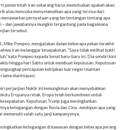
ti pemerintah Iran sekarang harus memutuskan apakah akan
rik atau mencoba menyelamatkan apa yang tersisa dari
ah menawarkan pernyataan yang bertentangan tentang apa
n – dan jawabannya mungkin tergantung pada bagaimana
njian tersebut.
S, Mike Pompeo, mengatakan dalam beberapa pekan terakhir
bahwa Iran melanggar kesepakatan. “Saya tidak melihat bukti
uh,” kata Pompeo kepada Senat baru-baru ini. Dia sendiri kini
ktu hingga hari Sabtu untuk membuat keputusan. Keputusan
mengungkap pencapaian kebijakan luar negeri mantan
 lama diantisipasi.
ri perjanjian Nuklir ini kemungkinan akan menyebabkan
kutu Eropanya retak. Eropa telah berkomitmen untuk
 kesepakatan. Keputusan Trump juga meningkatkan
nya ketegangan dengan Rusia dan Cina , meskipun apa yang
ar memenuhi salah satu janji kampanyenya.
meningkatkan ketegangan di kawasan dengan beberapa perang