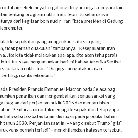
erintahan sebelumnya bergabung dengan negara-negara lain
an tentang program nuklir Iran. Teori itu seharusnya
tunya dari kegilaan bom nuklir Iran, ”kata presiden di Gedung
eleprompter.
dalah kesepakatan yang mengerikan, satu sisi yang
h, tidak pernah dilakukan,” tambahnya. “Kesepakatan Iran
ya. Jika kita tidak melakukan apa-apa, kita akan tahu persis
 Untuk itu, saya mengumumkan hari ini bahwa Amerika Serikat
 kesepakatan nuklir Iran. “Dia juga mengatakan akan
tertinggi sanksi ekonomi. ”
ada Presiden Prancis Emmanuel Macron pada Selasa pagi
mumkan penarikan dan mengembalikan semua sanksi yang
ai bagian dari perjanjian nuklir 2015 dan menjatuhkan
ahan. Pembicaraan untuk menjaga kesepakatan tetap gagal
en bahwa batas-batas tajam disimpan pada produksi bahan
ah tahun 2030. Perjanjian saat ini – yang disebut Trump “gila”
ruk yang pernah terjadi” – menghilangkan batasan tersebut.