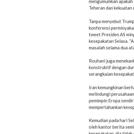
mengumumkan apakah di
Teheran dan kekuatan 
Tanpa menyebut Trump
konferensi perminyaka
tweet Presiden AS mi
kesepakatan Selasa. “
masalah selama dua atau
Rouhani juga menekanka
konstruktif dengan du
serangkaian kesepakata
Iran kemungkinan berh
melindungi perusahaan-
pemimpin Eropa sendir
mempertahankan kesep
Kemudian pada hari Se
oleh kantor berita se
kesepakatan, dia tidak 