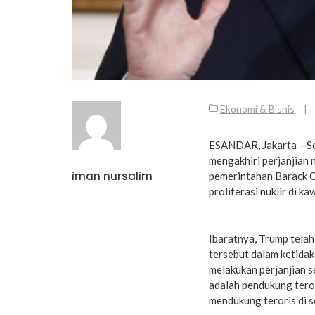
Ekonomi & Bisnis
|
ESANDAR, Jakarta – Se
mengakhiri perjanjian 
iman nursalim
pemerintahan Barack 
proliferasi nuklir di k
Ibaratnya, Trump tela
tersebut dalam ketidak
melakukan perjanjian s
adalah pendukung tero
mendukung teroris di s