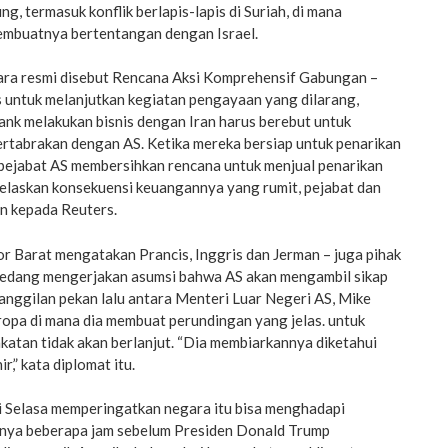
g, termasuk konflik berlapis-lapis di Suriah, di mana
membuatnya bertentangan dengan Israel.
cara resmi disebut Rencana Aksi Komprehensif Gabungan –
s untuk melanjutkan kegiatan pengayaan yang dilarang,
ank melakukan bisnis dengan Iran harus berebut untuk
ertabrakan dengan AS. Ketika mereka bersiap untuk penarikan
 pejabat AS membersihkan rencana untuk menjual penarikan
jelaskan konsekuensi keuangannya yang rumit, pejabat dan
n kepada Reuters.
r Barat mengatakan Prancis, Inggris dan Jerman – juga pihak
– sedang mengerjakan asumsi bahwa AS akan mengambil sikap
anggilan pekan lalu antara Menteri Luar Negeri AS, Mike
opa di mana dia membuat perundingan yang jelas. untuk
atan tidak akan berlanjut. “Dia membiarkannya diketahui
r,” kata diplomat itu.
ri Selasa memperingatkan negara itu bisa menghadapi
anya beberapa jam sebelum Presiden Donald Trump