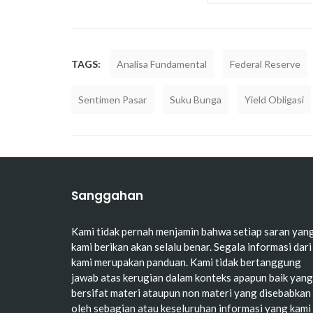
TAGS:
Analisa Fundamental
Federal Reserve
Sentimen Pasar
Suku Bunga
Yield Obligasi
Sanggahan
Kami tidak pernah menjamin bahwa setiap saran yan
kami berikan akan selalu benar. Segala informasi dari
kami merupakan panduan. Kami tidak bertanggung
jawab atas kerugian dalam konteks apapun baik yang
bersifat materi ataupun non materi yang disebabkan
oleh sebagian atau keseluruhan informasi yang kami