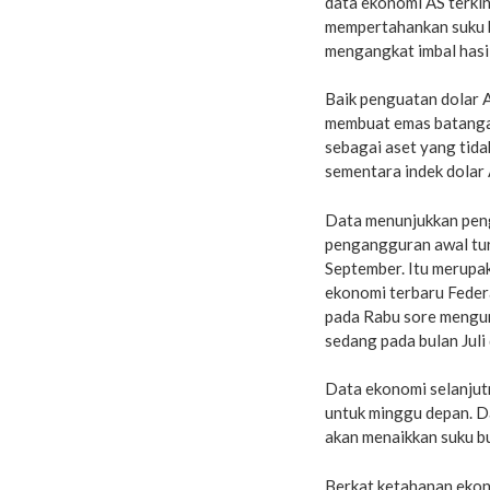
data ekonomi AS terki
mempertahankan suku 
mengangkat imbal hasil
Baik penguatan dolar A
membuat emas batangan
sebagai aset yang tida
sementara indek dolar
Data menunjukkan peng
pengangguran awal tur
September. Itu merupak
ekonomi terbaru Federa
pada Rabu sore mengu
sedang pada bulan Juli
Data ekonomi selanjut
untuk minggu depan. D
akan menaikkan suku bun
Berkat ketahanan ekon