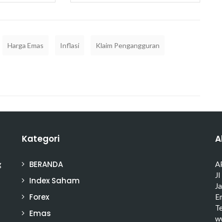
Harga Emas
Inflasi
Klaim Pengangguran
Kategori
A
BERANDA
g
A
Jl
Index Saham
J
Forex
Em
T
Emas
w