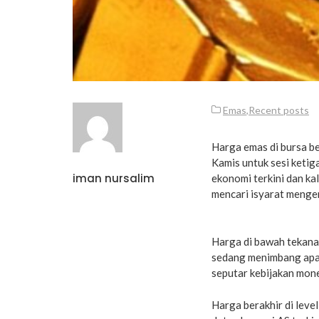
Emas
,
Recent posts
Harga emas di bursa be
Kamis untuk sesi ketig
iman nursalim
ekonomi terkini dan ka
mencari isyarat mengen
Harga di bawah tekana
sedang menimbang apa
seputar kebijakan mone
Harga berakhir di leve