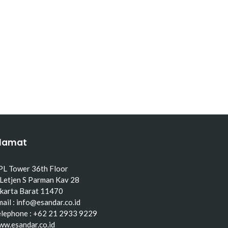
lamat
PL Tower 36th Floor
 Letjen S Parman Kav 28
akarta Barat 11470
ail : info@esandar.co.id
elephone : +62 21 2933 9229
ww.esandar.co.id