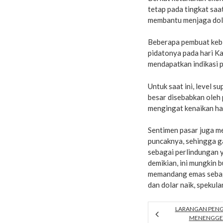
tetap pada tingkat saat
membantu menjaga dol
Beberapa pembuat kebi
pidatonya pada hari Ka
mendapatkan indikasi p
Untuk saat ini, level 
besar disebabkan oleh 
mengingat kenaikan har
Sentimen pasar juga m
puncaknya, sehingga g
sebagai perlindungan y
demikian, ini mungkin 
memandang emas sebagai
dan dolar naik, spekula
LARANGAN PEN
MENENGGE