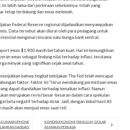
 ini lebih lama dari perkiraan sebelumnya. Inilah yang
ar tetap terdukung dan emas melemah.
jakan Federal Reserve regional dijadwalkan menyampaikan
mis. Data tersebut akan diurai oleh para pedagang untuk
otensial mengenai rencana suku bunga bank sentral.
support emas $1.900 masih bertahan kuat. Hal ini kemungkinan
peran emas sebagai lindung nilai terhadap inflasi, terutama
ga minyak yang signifikan sejak awal tahun.
enunjukkan bahwa tingkat kebijakan The Fed telah mencapai
abungan faktor-faktor ini “terus mendukung permintaan emas
ang dapat diandalkan terhadap kenaikan inflasi. Namun
bukan merupakan revisi besar-besaran dalam cara spekulan
 beta negatif terhadap dolar. Jadi, dengan imbal hasil AS
n masih akan menjual emas saat reli.
GGUNAAN IPHONE
KONDISI EKONOMI TANGGUH, DOLAR
LAMKAN NASDAQ
AS MAKIN PERKASA