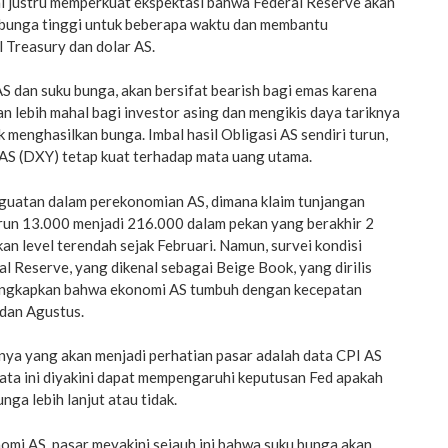
ni justru memperkuat ekspektasi bahwa Federal Reserve akan
bunga tinggi untuk beberapa waktu dan membantu
 Treasury dan dolar AS.
S dan suku bunga, akan bersifat bearish bagi emas karena
 lebih mahal bagi investor asing dan mengikis daya tariknya
k menghasilkan bunga. Imbal hasil Obligasi AS sendiri turun,
 AS (DXY) tetap kuat terhadap mata uang utama.
uatan dalam perekonomian AS, dimana klaim tunjangan
un 13.000 menjadi 216.000 dalam pekan yang berakhir 2
an level terendah sejak Februari. Namun, survei kondisi
l Reserve, yang dikenal sebagai Beige Book, yang dirilis
ngkapkan bahwa ekonomi AS tumbuh dengan kecepatan
 dan Agustus.
nya yang akan menjadi perhatian pasar adalah data CPI AS
ata ini diyakini dapat mempengaruhi keputusan Fed apakah
ga lebih lanjut atau tidak.
omi AS, pasar meyakini sejauh ini bahwa suku bunga akan