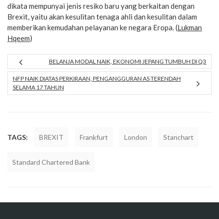
dikata mempunyai jenis resiko baru yang berkaitan dengan
Brexit, yaitu akan kesulitan tenaga ahli dan kesulitan dalam
memberikan kemudahan pelayanan ke negara Eropa. (
Lukman
Hqeem
)
BELANJA MODAL NAIK, EKONOMI JEPANG TUMBUH DI Q3
NFP NAIK DIATAS PERKIRAAN, PENGANGGURAN AS TERENDAH
SELAMA 17 TAHUN
TAGS:
BREXIT
Frankfurt
London
Stanchart
Standard Chartered Bank