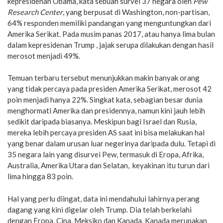
kepresidenan Obama, kata sebuah survei 37 negara oleh
Pew
Research Center
, yang berpusat di Washington, non-partisan,
64% responden memiliki pandangan yang menguntungkan dari
Amerika Serikat. Pada musim panas 2017, atau hanya lima bulan
dalam kepresidenan Trump , jajak serupa dilakukan dengan hasil
merosot menjadi 49%.
Temuan terbaru tersebut menunjukkan makin banyak orang
yang tidak percaya pada presiden Amerika Serikat, merosot 42
poin menjadi hanya 22%. Singkat kata, sebagian besar dunia
menghormati Amerika dan presidennya, namun kini jauh lebih
sedikit daripada biasanya. Meskipun bagi Israel dan Rusia,
mereka lebih percaya presiden AS saat ini bisa melakukan hal
yang benar dalam urusan luar negerinya daripada dulu. Tetapi di
35 negara lain yang disurvei Pew, termasuk di Eropa, Afrika,
Australia, Amerika Utara dan Selatan, keyakinan itu turun dari
lima hingga 83 poin.
Hal yang perlu diingat, data ini mendahului lahirnya perang
dagang yang kini digelar oleh Trump. Dia telah berkelahi
dengan Eropa, Cina, Meksiko dan Kanada. Kanada merupakan