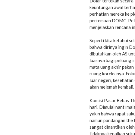
Dolar tertekan secara 
keuntungan awal terha
perhatian mereka ke p
pertemuan DOMC. Pela
menjelaskan rencana in
Seperti kita ketahui s
bahwa dirinya ingin D
dibutuhkan oleh AS un
luasnya bagi peluang i
mata uang akhir pekan 
ruang koreksinya. Foku
luar negeri, kesehatan
akan melemah kembali.
Komisi Pasar Bebas Th
hari. Dimulai nanti mal
yakin bahwa rapat suku
namun pandangan the Fe
sangat dinantikan oleh
tidaknya kenaikan suku 