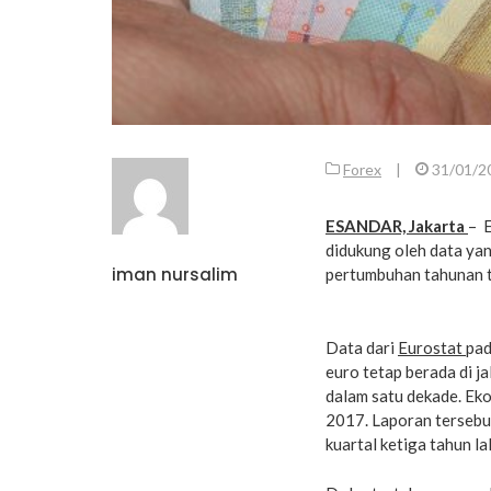
Forex
|
31/01/2
ESANDAR, Jakarta
– E
didukung oleh data ya
iman nursalim
pertumbuhan tahunan te
Data dari
Eurostat
pad
euro tetap berada di j
dalam satu dekade. Ek
2017. Laporan terseb
kuartal ketiga tahun la