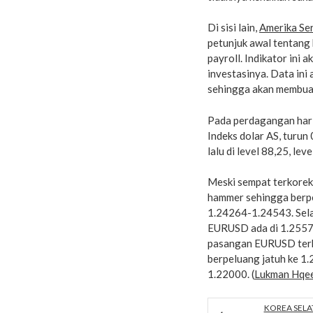
Di sisi lain,
Amerika Ser
petunjuk awal tentang 
payroll. Indikator ini 
investasinya. Data ini 
sehingga akan membua
Pada perdagangan hari
Indeks dolar AS, turun
lalu di level 88,25, l
Meski sempat terkorek
hammer sehingga berpel
1.24264-1.24543. Sela
EURUSD ada di 1.25570
pasangan EURUSD terko
berpeluang jatuh ke 1.
1.22000. (
Lukman Hqe
KOREA SELA