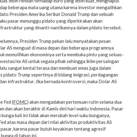
luas lebih rendah terhadap euro yang lebih kuat, menghapus
dap beberapa mata uang utama karena investor mengalihkan
idato Presiden Amerika Serikat Donald Trump dan sebuah
ku pasar menunggu pidato yang diperkirakan akan
frastruktur yang dinanti-nantikannya dalam pidato tersebut.
ebelumnya, Presiden Trump pekan lalu menyatakan pesan
olar AS menguat di masa depan dan beberapa programnya
tuk memulihkan ekonominya serta membuka pintu yang seluas-
nvestasi ke AS untuk segala pihak sehingga iklim persaingan
lalu sangat kental terasa dan membuat emas juga dalam
s pidato Trump sepertinya di bidang imigrasi, perdagangan
 dan infrastruktur. Jika bernada kontroversi, maka Dolar AS
e Fed (
FOMC
) akan mengadakan pertemuan rutin selama dua
am dan akan berakhir di Kamis dini hari waktu Indonesia. Pasar
 bunga kali ini tidak akan merubah level suku bunganya,
d atas masa depan dari nilai aktivitas produktivitas AS
 pasar, karena pasar butuh keyakinan tentang agresif
bunga di tahun ini.