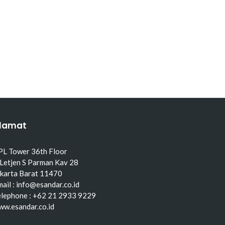
lamat
PL Tower 36th Floor
 Letjen S Parman Kav 28
akarta Barat 11470
ail : info@esandar.co.id
elephone : +62 21 2933 9229
ww.esandar.co.id