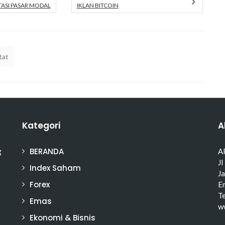
TASI PASAR MODAL
IKLAN BITCOIN
tat
Kategori
A
BERANDA
g
A
Jl
Index Saham
J
Forex
Em
T
Emas
w
Ekonomi & Bisnis