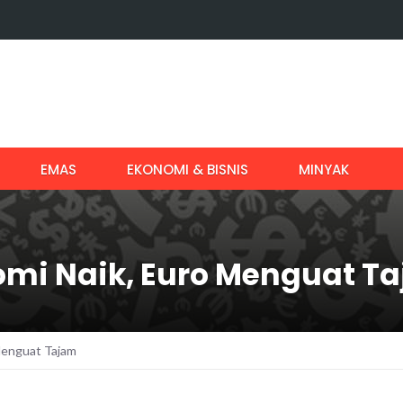
EMAS
EKONOMI & BISNIS
MINYAK
mi Naik, Euro Menguat T
Menguat Tajam