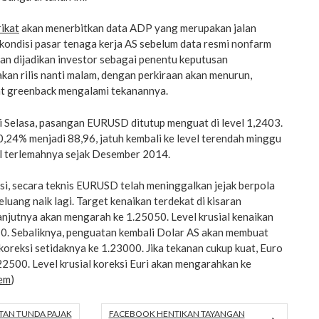
ikat
akan menerbitkan data ADP yang merupakan jalan
kondisi pasar tenaga kerja AS sebelum data resmi nonfarm
akan dijadikan investor sebagai penentu keputusan
akan rilis nanti malam, dengan perkiraan akan menurun,
t greenback mengalami tekanannya.
 Selasa, pasangan EURUSD ditutup menguat di level 1,2403.
 0,24% menjadi 88,96, jatuh kembali ke level terendah minggu
evel terlemahnya sejak Desember 2014.
si, secara teknis EURUSD telah meninggalkan jejak berpola
uang naik lagi. Target kenaikan terdekat di kisaran
njutnya akan mengarah ke 1.25050. Level krusial kenaikan
. Sebaliknya, penguatan kembali Dolar AS akan membuat
reksi setidaknya ke 1.23000. Jika tekanan cukup kuat, Euro
22500. Level krusial koreksi Euri akan mengarahkan ke
em
)
TAN TUNDA PAJAK
FACEBOOK HENTIKAN TAYANGAN