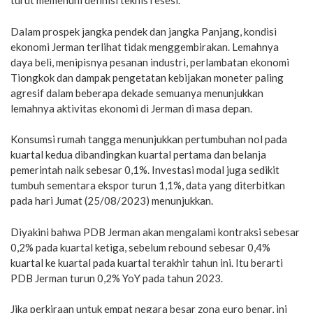
turut memenuhi definisi teknis resesi.
Dalam prospek jangka pendek dan jangka Panjang, kondisi
ekonomi Jerman terlihat tidak menggembirakan. Lemahnya
daya beli, menipisnya pesanan industri, perlambatan ekonomi
Tiongkok dan dampak pengetatan kebijakan moneter paling
agresif dalam beberapa dekade semuanya menunjukkan
lemahnya aktivitas ekonomi di Jerman di masa depan.
Konsumsi rumah tangga menunjukkan pertumbuhan nol pada
kuartal kedua dibandingkan kuartal pertama dan belanja
pemerintah naik sebesar 0,1%. Investasi modal juga sedikit
tumbuh sementara ekspor turun 1,1%, data yang diterbitkan
pada hari Jumat (25/08/2023) menunjukkan.
Diyakini bahwa PDB Jerman akan mengalami kontraksi sebesar
0,2% pada kuartal ketiga, sebelum rebound sebesar 0,4%
kuartal ke kuartal pada kuartal terakhir tahun ini. Itu berarti
PDB Jerman turun 0,2% YoY pada tahun 2023.
Jika perkiraan untuk empat negara besar zona euro benar, ini