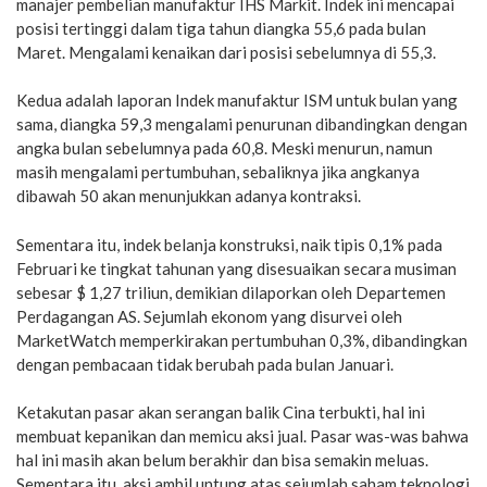
manajer pembelian manufaktur IHS Markit. Indek ini mencapai
posisi tertinggi dalam tiga tahun diangka 55,6 pada bulan
Maret. Mengalami kenaikan dari posisi sebelumnya di 55,3.
Kedua adalah laporan Indek manufaktur ISM untuk bulan yang
sama, diangka 59,3 mengalami penurunan dibandingkan dengan
angka bulan sebelumnya pada 60,8. Meski menurun, namun
masih mengalami pertumbuhan, sebaliknya jika angkanya
dibawah 50 akan menunjukkan adanya kontraksi.
Sementara itu, indek belanja konstruksi, naik tipis 0,1% pada
Februari ke tingkat tahunan yang disesuaikan secara musiman
sebesar $ 1,27 triliun, demikian dilaporkan oleh Departemen
Perdagangan AS. Sejumlah ekonom yang disurvei oleh
MarketWatch memperkirakan pertumbuhan 0,3%, dibandingkan
dengan pembacaan tidak berubah pada bulan Januari.
Ketakutan pasar akan serangan balik Cina terbukti, hal ini
membuat kepanikan dan memicu aksi jual. Pasar was-was bahwa
hal ini masih akan belum berakhir dan bisa semakin meluas.
Sementara itu, aksi ambil untung atas sejumlah saham teknologi