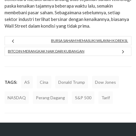
paska kenaikan tajamnya beberapa waktu lalu, semakin
membebani pasar saham. Sebagaimana sebelumnya, setiap
sektor industri terlihat bersinar dengan kenaikannya, biasanya
Wall Street dalam kondisi yang tidak prima.
BURSA SAHAM MEMASUKI WILAYAH KOREKSI.
BITCOIN MERANGKAK NAIK DARI KUBANGAN
TAGS:
AS
Cina
Donald Trump
Dow Jones
NASDAQ
Perang Dagang
S&P 500
Tarif