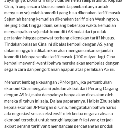
Sayangnya, Donald Trump tidak berhenti sampai disitu. Kepada
Cina, Trump secara khusus meminta pembantunya untuk
menyusun sejumlah komoditi yang bisa dikenakan tariff masuk.
Sejumlah barang kemudian dikenakan tariff oleh Washington.
Beijing tidak tinggal diam, selang beberapa waktu kemudian
menyampaikan sejumlah komoditi AS mulai dari produk
pertanian hingga pesawat terbang dikenakan tariff khusus.
Tindakan balasan Cina ini dibalas kembali dengan AS, yang
dalam minggu ini dikabarkan akan mengumumkan sejumlah
komoditi lainnya senilai tariff masuk $100 milyar lagi. Cina
kembali mewanti-wanti bahwa mereka akan membalas dengan
segala cara dan pengorbanan apapun atas perlakuan AS ini.
Menurut lembaga keuangan JPMorgan, jika pertumbuhan
ekonomi Cina mengalami pukulan akibat dari Perang Dagang
dengan AS ini, maka dampaknya hanya akan dirasakan oleh
mereka di tahun ini saja. Dalam paparannya, Haibin Zhu selaku
kepala ekonom JPMorgan di Cina, mengatakan bahwa harus
ada negosiasi secara ekstensif oleh kedua negara raksasa
ekonomi tersebut untuk menghilangkan friksi yang terjadi
akibat perang tarif yang mengancam perdagangan produk