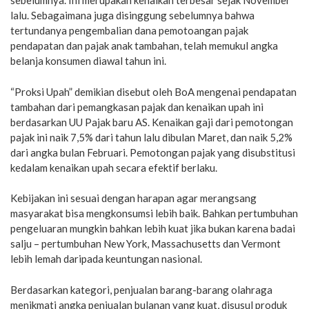
sebelumnya. Ini merupakan kenaikan terbesar sejak November
lalu. Sebagaimana juga disinggung sebelumnya bahwa
tertundanya pengembalian dana pemotoangan pajak
pendapatan dan pajak anak tambahan, telah memukul angka
belanja konsumen diawal tahun ini.
“Proksi Upah” demikian disebut oleh BoA mengenai pendapatan
tambahan dari pemangkasan pajak dan kenaikan upah ini
berdasarkan UU Pajak baru AS. Kenaikan gaji dari pemotongan
pajak ini naik 7,5% dari tahun lalu dibulan Maret, dan naik 5,2%
dari angka bulan Februari. Pemotongan pajak yang disubstitusi
kedalam kenaikan upah secara efektif berlaku.
Kebijakan ini sesuai dengan harapan agar merangsang
masyarakat bisa mengkonsumsi lebih baik. Bahkan pertumbuhan
pengeluaran mungkin bahkan lebih kuat jika bukan karena badai
salju – pertumbuhan New York, Massachusetts dan Vermont
lebih lemah daripada keuntungan nasional.
Berdasarkan kategori, penjualan barang-barang olahraga
menikmati angka penjualan bulanan yang kuat, disusul produk