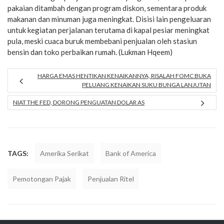
pakaian ditambah dengan program diskon, sementara produk
makanan dan minuman juga meningkat. Disisi lain pengeluaran
untuk kegiatan perjalanan terutama di kapal pesiar meningkat
pula, meski cuaca buruk membebani penjualan oleh stasiun
bensin dan toko perbaikan rumah. (Lukman Hqeem)
HARGA EMAS HENTIKAN KENAIKANNYA, RISALAH FOMC BUKA
PELUANG KENAIKAN SUKU BUNGA LANJUTAN
NIAT THE FED, DORONG PENGUATAN DOLAR AS
TAGS:
Amerika Serikat
Bank of America
Pemotongan Pajak
Penjualan Ritel