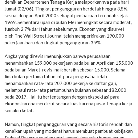
demikian Departemen Tenaga Kerja melaporkannya pada hari
Jumat (02/06). Tingkat pengangguran berdetak hingga 3,8%,
sesuai dengan April 2000 sebagai pembacaan terendah sejak
1969. Sementara upah di bulan Mei meningkat secara moderat,
tumbuh 2,7% dari tahun sebelumnya. Ekonom yang disurvei
oleh The Wall Street Journal telah memperkirakan 190.000
pekerjaan baru dan tingkat pengangguran 3,9%.
Angka yang direvisi menunjukkan bahwa perusahaan
menambahkan 159.000 pekerjaan pada bulan April dan 155.000
pada bulan Maret, revisi naik bersih sebesar 15.000. Selama
lima bulan pertama tahun ini, para pengusaha telah
menambahkan rata-rata 207.000 pekerja ke daftar gaji,
melampaui rata-rata pertumbuhan bulanan sebesar 182.000
pada 2017. Hal itu bertentangan dengan ekspektasi para
ekonom karena merekrut secara luas karena pasar tenaga kerja
semakin ketat.
Namun, tingkat pengangguran yang secara historis rendah dan
kenaikan upah yang moderat harus membuat pembuat kebijakan
Federal Reserve sejalan untuk menaikkan suku bunga acuan