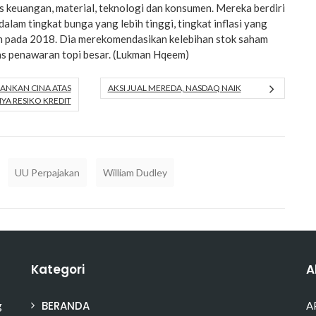
s keuangan, material, teknologi dan konsumen. Mereka berdiri
 dalam tingkat bunga yang lebih tinggi, tingkat inflasi yang
an pada 2018. Dia merekomendasikan kelebihan stok saham
as penawaran topi besar. (Lukman Hqeem)
ANKAN CINA ATAS
AKSI JUAL MEREDA, NASDAQ NAIK
 RESIKO KREDIT
UU Perpajakan
William Dudley
Kategori
A
BERANDA
g
A