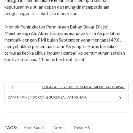
minggu ini menandakan Riyadh akan meninjau kembali
keputusannya bulan depan dan mungkin memperdalam
pengurangan tersebut jika diperlukan.
Momok Peningkatan Permintaan Bahan Bakar Diesel
Membayangi AS. Aktivitas bisnis manufaktur di AS perlahan
membaik dengan PMI bulan September yang mencapai 49,0,
menyebabkan persediaan solar AS yang terkuras berisiko
terkuras ketika siklus industri kembali ke pertumbuhan setelah
kontraksi selama 11 bulan berturut-turut.
DOLAR AS LOYO MESKI SEMPAT MENGUAT DI AWAL
DATA NFP MENDORONG BURSA SAHAM AS NAIK
TAGS:
Arab Saudi
Brent
Dolar AS