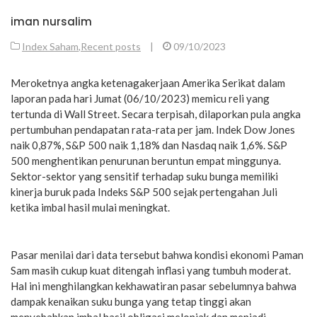
iman nursalim
Index Saham
,
Recent posts
|
09/10/2023
Meroketnya angka ketenagakerjaan Amerika Serikat dalam
laporan pada hari Jumat (06/10/2023) memicu reli yang
tertunda di Wall Street. Secara terpisah, dilaporkan pula angka
pertumbuhan pendapatan rata-rata per jam. Indek Dow Jones
naik 0,87%, S&P 500 naik 1,18% dan Nasdaq naik 1,6%. S&P
500 menghentikan penurunan beruntun empat minggunya.
Sektor-sektor yang sensitif terhadap suku bunga memiliki
kinerja buruk pada Indeks S&P 500 sejak pertengahan Juli
ketika imbal hasil mulai meningkat.
Pasar menilai dari data tersebut bahwa kondisi ekonomi Paman
Sam masih cukup kuat ditengah inflasi yang tumbuh moderat.
Hal ini menghilangkan kekhawatiran pasar sebelumnya bahwa
dampak kenaikan suku bunga yang tetap tinggi akan
menyebabkan imbal hasil obligasi melonjak dan menjadi