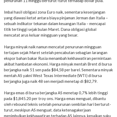
penurunan 11 minggu berturut-turut terhadap dollar pula.
Imbal hasil obligasi zona Euro naik, sementara kesenjangan
yang diawasi ketat antara biaya pinjaman Jerman dan Italia –
sebuah indikator tekanan dalam keuangan Italia – mencapai
titik tertinggi sejak bulan Maret. Dana obligasi global
mencatat arus keluar mingguan yang besar.
Harga minyak naik namun mencatat penurunan mingguan
tertajam sejak Maret setelah pencabutan sebagian larangan
ekspor bahan bakar Rusia menambah kekhawatiran permintaan
akibat hambatan ekonomi. Harga minyak mentah Brent di bursa
berjangka naik 51 sen pada $84,58 per barel. Sementara minyak
mentah AS yakni West Texas Intermediate (WTI) di bursa
berjangka juga naik 48 sen menjadi menetap di $82,79.
Harga emas di bursa berjangka AS menetap 0,7% lebih tinggi
pada $1,845.20 per troy ons. Harga emas menguat, dibantu
oleh rebound teknis setelah penurunan sembilan hari berturut-
turut, meskipun AS menguat. data ketenagakerjaan
menimbulkan kekhawatiran terhadap AS lainnya. kenaikan suku