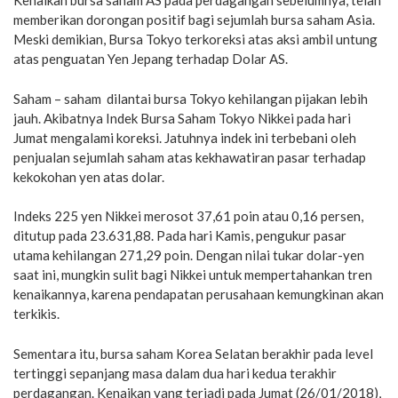
Kenaikan bursa saham AS pada perdagangan sebelumnya, telah
memberikan dorongan positif bagi sejumlah bursa saham Asia.
Meski demikian, Bursa Tokyo terkoreksi atas aksi ambil untung
atas penguatan Yen Jepang terhadap Dolar AS.
Saham – saham dilantai bursa Tokyo kehilangan pijakan lebih
jauh. Akibatnya Indek Bursa Saham Tokyo Nikkei pada hari
Jumat mengalami koreksi. Jatuhnya indek ini terbebani oleh
penjualan sejumlah saham atas kekhawatiran pasar terhadap
kekokohan yen atas dolar.
Indeks 225 yen Nikkei merosot 37,61 poin atau 0,16 persen,
ditutup pada 23.631,88. Pada hari Kamis, pengukur pasar
utama kehilangan 271,29 poin. Dengan nilai tukar dolar-yen
saat ini, mungkin sulit bagi Nikkei untuk mempertahankan tren
kenaikannya, karena pendapatan perusahaan kemungkinan akan
terkikis.
Sementara itu, bursa saham Korea Selatan berakhir pada level
tertinggi sepanjang masa dalam dua hari kedua terakhir
perdagangan. Kenaikan yang terjadi pada Jumat (26/01/2018),