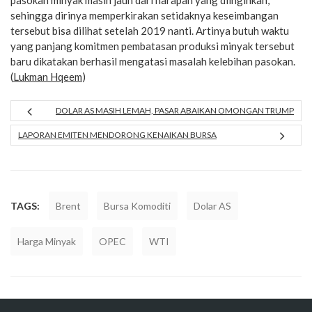
pasokan minyak masih jauh dari harapan yang diinginkan,
sehingga dirinya memperkirakan setidaknya keseimbangan
tersebut bisa dilihat setelah 2019 nanti. Artinya butuh waktu
yang panjang komitmen pembatasan produksi minyak tersebut
baru dikatakan berhasil mengatasi masalah kelebihan pasokan.
(
Lukman Hqeem
)
DOLAR AS MASIH LEMAH, PASAR ABAIKAN OMONGAN TRUMP
LAPORAN EMITEN MENDORONG KENAIKAN BURSA
TAGS:
Brent
Bursa Komoditi
Dolar AS
Harga Minyak
OPEC
WTI