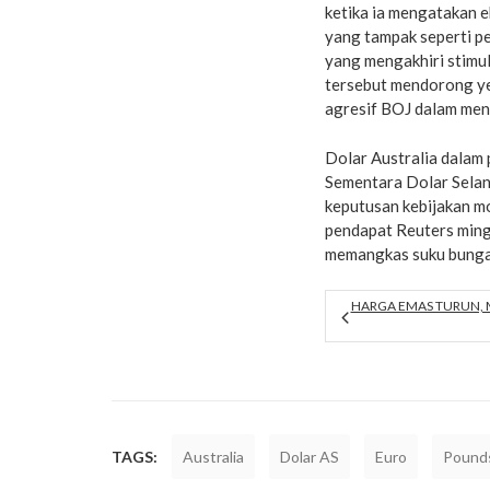
ketika ia mengatakan e
yang tampak seperti p
yang mengakhiri stimu
tersebut mendorong y
agresif BOJ dalam men
Dolar Australia dala
Sementara Dolar Sela
keputusan kebijakan m
pendapat Reuters ming
memangkas suku bunga 
HARGA EMAS TURUN, 
TAGS:
Australia
Dolar AS
Euro
Pounds