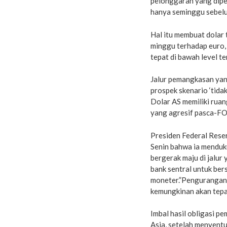
pelonggaran yang diper
hanya seminggu sebel
Hal itu membuat dolar 
minggu terhadap euro, 
tepat di bawah level t
Jalur pemangkasan yang
prospek skenario ‘tid
Dolar AS memiliki ruan
yang agresif pasca-FOM
Presiden Federal Rese
Senin bahwa ia menduk
bergerak maju di jalur
bank sentral untuk ber
moneter.”Pengurangan 
kemungkinan akan tepat
Imbal hasil obligasi p
Asia, setelah menyentu