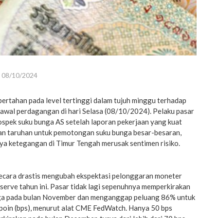
08/10/2024
rtahan pada level tertinggi dalam tujuh minggu terhadap
awal perdagangan di hari Selasa (08/10/2024). Pelaku pasar
pek suku bunga AS setelah laporan pekerjaan yang kuat
n taruhan untuk pemotongan suku bunga besar-besaran,
a ketegangan di Timur Tengah merusak sentimen risiko.
ecara drastis mengubah ekspektasi pelonggaran moneter
serve tahun ini. Pasar tidak lagi sepenuhnya memperkirakan
a pada bulan November dan menganggap peluang 86% untuk
poin (bps), menurut alat CME FedWatch. Hanya 50 bps