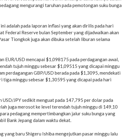
a pedagang mengurangi taruhan pada pemotongan suku bunga
ni adalah pada laporan inflasi yang akan dirilis pada hari
pat Federal Reserve bulan September yang dijadwalkan akan
 Pasar Tiongkok juga akan dibuka setelah liburan selama
an EUR/USD mencapai $1,098175 pada perdagangan awal,
terendah tujuh minggu sebesar $1,09515 yang dicapai minggu
alam perdagangan GBP/USD berada pada $1,3095, mendekati
ari tiga minggu sebesar $1,30595 yang dicapai pada hari
 USD/JPY sedikit menguat pada 147,795 per dolar pada
lah juga merosot ke level terendah tujuh minggu di 149,10
a para pedagang mempertimbangkan jalur suku bunga yang
bil Bank Jepang dalam waktu dekat.
g yang baru Shigeru Ishiba mengejutkan pasar minggu lalu