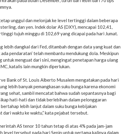
kirakan pada bulan Desember, turun dari lebih dari 70 bps
umnya.
tetap unggul dan melonjak ke level tertinggi dalam beberapa
sterling, dan yen. Indek dolar AS (DXY), mencapai 102,41,
ertinggi tujuh minggu di 102,69 yang dicapai pada hari Jumat.
 lebih dangkal dari Fed, ditambah dengan data yang kuat dan
ak ada pendaratan’ telah membantu mendukung dola. Meskipun
g untuk menguat dari sini, mengingat penetapan harga ulang
C, katalis lain mungkin diperlukan.
rve Bank of St. Louis Alberto Musalem mengatakan pada hari
ung lebih banyak pemangkasan suku bunga karena ekonomi
 yang sehat, sambil mencatat bahwa sudah sepantasnya bagi
sikap hati-hati dan tidak berlebihan dalam pelonggaran
bertahap lebih lanjut dalam suku bunga kebijakan
 dari waktu ke waktu,” kata pejabat tersebut.
emerintah AS tenor 10 tahun tetap di atas 4% pada jam-jam
h level tersebut pada hari Senin untuk pertama kalinya dalam