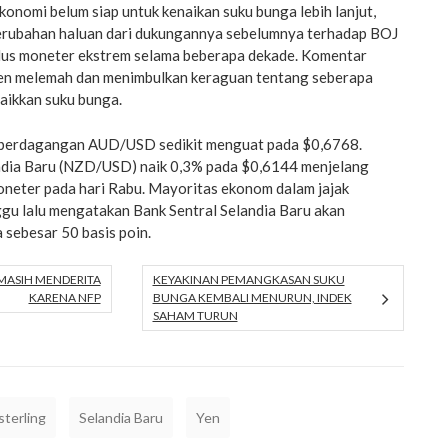
konomi belum siap untuk kenaikan suku bunga lebih lanjut,
erubahan haluan dari dukungannya sebelumnya terhadap BOJ
lus moneter ekstrem selama beberapa dekade. Komentar
en melemah dan menimbulkan keraguan tentang seberapa
aikkan suku bunga.
m perdagangan AUD/USD sedikit menguat pada $0,6768.
ndia Baru (NZD/USD) naik 0,3% pada $0,6144 menjelang
oneter pada hari Rabu. Mayoritas ekonom dalam jajak
gu lalu mengatakan Bank Sentral Selandia Baru akan
sebesar 50 basis poin.
MASIH MENDERITA
KEYAKINAN PEMANGKASAN SUKU
KARENA NFP
BUNGA KEMBALI MENURUN, INDEK
SAHAM TURUN
terling
Selandia Baru
Yen