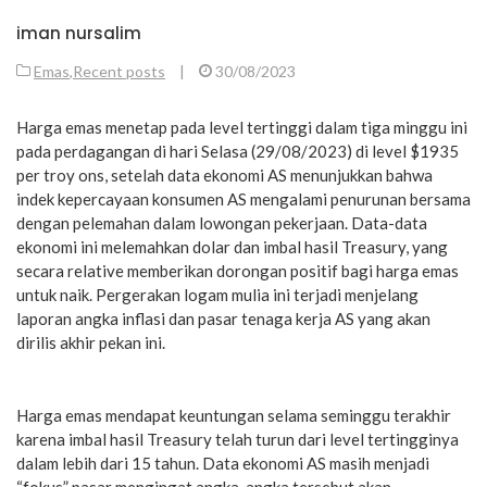
iman nursalim
Emas
,
Recent posts
|
30/08/2023
Harga emas menetap pada level tertinggi dalam tiga minggu ini
pada perdagangan di hari Selasa (29/08/2023) di level $1935
per troy ons, setelah data ekonomi AS menunjukkan bahwa
indek kepercayaan konsumen AS mengalami penurunan bersama
dengan pelemahan dalam lowongan pekerjaan. Data-data
ekonomi ini melemahkan dolar dan imbal hasil Treasury, yang
secara relative memberikan dorongan positif bagi harga emas
untuk naik. Pergerakan logam mulia ini terjadi menjelang
laporan angka inflasi dan pasar tenaga kerja AS yang akan
dirilis akhir pekan ini.
Harga emas mendapat keuntungan selama seminggu terakhir
karena imbal hasil Treasury telah turun dari level tertingginya
dalam lebih dari 15 tahun. Data ekonomi AS masih menjadi
“fokus” pasar mengingat angka-angka tersebut akan