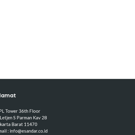
lamat
PL Tower 36th Floor
 Letjen S Parman Kav 28
akarta Barat 11470
ail : info@esandar.co.id