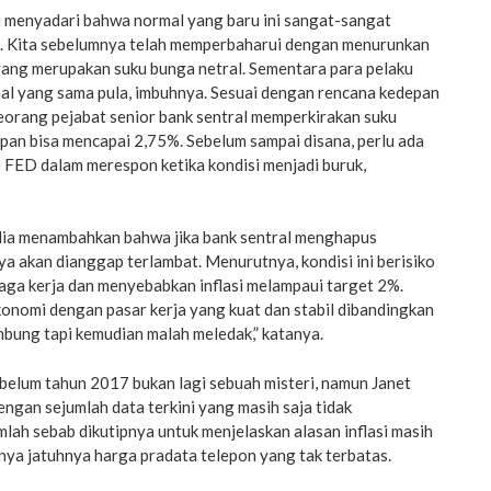
i menyadari bahwa normal yang baru ini sangat-sangat
n. Kita sebelumnya telah memperbaharui dengan menurunkan
yang merupakan suku bunga netral. Sementara para pelaku
hal yang sama pula, imbuhnya. Sesuai dengan rencana kedepan
seorang pejabat senior bank sentral memperkirakan suku
pan bisa mencapai 2,75%. Sebelum sampai disana, perlu ada
 FED dalam merespon ketika kondisi menjadi buruk,
dia menambahkan bahwa jika bank sentral menghapus
a akan dianggap terlambat. Menurutnya, kondisi ini berisiko
ga kerja dan menyebabkan inflasi melampaui target 2%.
onomi dengan pasar kerja yang kuat dan stabil dibandingkan
ung tapi kemudian malah meledak,” katanya.
ebelum tahun 2017 bukan lagi sebuah misteri, namun Janet
engan sejumlah data terkini yang masih saja tidak
ah sebab dikutipnya untuk menjelaskan alasan inflasi masih
unya jatuhnya harga pradata telepon yang tak terbatas.