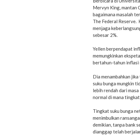
Berbicara di Universi
Mervyn King, mantan G
bagaimana masalah ter
The Federal Reserve. 
menjaga keberlangsunga
sebesar 2%.
Yellen berpendapat infl
memungkinkan ekspetasi
bertahun-tahun inflasi
Dia menambahkan jika 
suku bunga mungkin tid
lebih rendah dari masa
normal di mana tingkat 
Tingkat suku bunga ne
menimbulkan ransanga
demikian, tanpa bank 
dianggap telah berjala