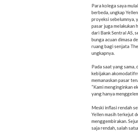
Para kolega saya mula
berbeda, ungkap Yelle
proyeksi sebelumnya, 
pasar juga melakukan 
dari Bank Sentral AS, 
bunga acuan dimasa de
ruang bagi senjata The
ungkapnya.
Pada saat yang sama, 
kebijakan akomodatifny
memanaskan pasar tena
“Kami menginginkan ek
yang hanya menggelemb
Meski inflasi rendah s
Yellen masih terkejut d
menggembirakan. Sejuml
saja rendah, salah sat