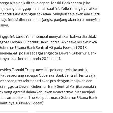
harga akan naik ditahun depan. Meski tidak secara jelas
aja yang dianggap melemah saat ini. Yellen mengisyaratkan
antau inflasi dengan seksama. Mungkin saja akan ada suatu
laju inflasi dimana dalam jangka panjang akan terus menyita
asnya.
inggu ini, Janet Yellen sempat menyatakan bahwa dia tidak
ggota Dewan Gubernur Bank Sentral AS paska berakhirnya
Gubernur Utama Bank Sentral AS pada Februari 2018.
u menempati posisi sebagai anggota Dewan Gubernur Bank
atnya akan berakhir pada 2024 nanti.
residen Donald Trump memiliki peluang terbuka untuk
at seseorang sebagai Gubernur Bank Sentral. Tentu saja,
seseorang tersebut pasti akan pro dengan kebijakan dan
isi anggota Dewan Gubernur Bank Sentral AS, jika semakin
ok yang agresif dalam kebijakan moneternya, bisa menjadi
ambaran kebijakan The Fed pada masa Gubernur Utama Bank
 nantinya. (Lukman Hqeem)