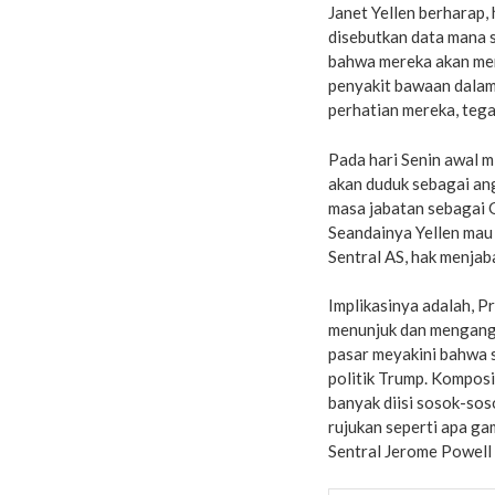
Janet Yellen berharap, 
disebutkan data mana s
bahwa mereka akan mem
penyakit bawaan dalam 
perhatian mereka, teg
Pada hari Senin awal m
akan duduk sebagai an
masa jabatan sebagai 
Seandainya Yellen ma
Sentral AS, hak menjab
Implikasinya adalah, P
menunjuk dan mengangk
pasar meyakini bahwa 
politik Trump. Kompos
banyak diisi sosok-sos
rujukan seperti apa g
Sentral Jerome Powell