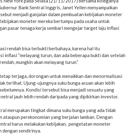
tas New York pada Selasa (21/11/2017) bersama koleganya
ubernur Bank Sentral Inggris, Janet Yellen menyampaikan
sebut menjadi ganjalan dalam pembuatan kebijakan moneter
Kebijakan moneter mereka bertumpu pada usaha untuk
n pasar tenaga kerja sembari mengejar target laju inflasi
asi rendah bisa terbukti berbahaya, karena hal itu
 inflasi “melayang turun, dan ada beberapa bukti dan setelah
 rendah, mungkin akan melayang turun.”
tetap terjaga, dorongan untuk menaikkan dan menormalisasi
ak terlihat. Ujung-ujungnya suku bunga acuan akan lebih
 sebelumnya. Kondisi tersebut bisa menjadi sesuatu yang
netral jauh lebih rendah daripada yang dipikirkan investor.
tral merupakan tingkat dimana suku bunga yang ada tidak
n ataupun perekonomian yang berjalan lamban. Dengan
sentral harus melakukan kebijakan, pengetatan moneter
n dengan sendirinya.