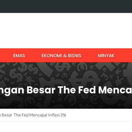
EMAS
EKONOMI & BISNIS
MINYAK
angan Besar The Fed Mencap
n Besar The Fed Mencapai Inflasi 2%