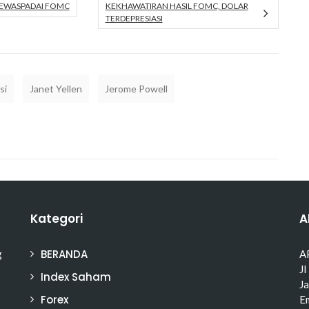
MEWASPADAI FOMC
KEKHAWATIRAN HASIL FOMC, DOLAR
TERDEPRESIASI
si
Janet Yellen
Jerome Powell
Kategori
A
BERANDA
g
A
Jl
Index Saham
J
Forex
Em