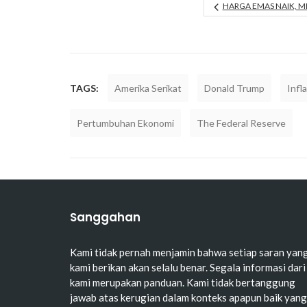
HARGA EMAS NAIK, 
TAGS:
Amerika Serikat
Donald Trump
Infla
Pertumbuhan Ekonomi
The Federal Reserve
Sanggahan
Kami tidak pernah menjamin bahwa setiap saran yan
kami berikan akan selalu benar. Segala informasi dari
kami merupakan panduan. Kami tidak bertanggung
jawab atas kerugian dalam konteks apapun baik yang