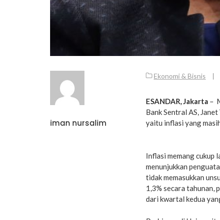
Ekonomi & Bisnis
|
ESANDAR, Jakarta
– M
Bank Sentral AS, Janet
iman nursalim
yaitu inflasi yang mas
Inflasi memang cukup l
menunjukkan penguatan
tidak memasukkan unsu
1,3% secara tahunan, pa
dari kwartal kedua yan