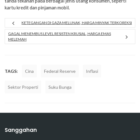
tanda tekanan pada berbagai jenis utang konsumen, seperti
kartu kredit dan pinjaman mobil.
KETEGANGAN DI GAZA MELUNAK, HARGA MINYAK TERKOREKSI
GAGAL MENEMBUS LEVEL RESISTEN KRUSIAL, HARGA EMAS
MELEMAH
TAGS:
Cina
Federal Reserve
Inflasi
Sektor Properti
Suku Bunga
Sanggahan