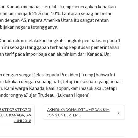
an Kanada memanas setelah Trump menerapkan kenaikan
luminium menjadi 25% dan 10%. Lantaran sebagian besar
an dengan AS, negara Amerika Utara itu sangat rentan
bijakan negara tetangganya.
Kanada akan melakukan langkah-langkah pembalasan pada 1
ah ini sebagai tanggapan terhadap keputusan pemerintahan
 tarif pada impor baja dan aluminium dari Kanada, Uni
n dengan sangat jelas kepada Presiden [Trump] bahwa ini
i lakukan dengan senang hati, tetapi ini sesuatu yang benar-
n. Kami warga Kanada, kami sopan, kami masuk akal, tetapi
mendorongnya,” ujar Trudeau. (Lukman Hqeem)
KTT G7 KTT G7 DI
AKHIRNYA DONALD TRUMP DAN KIM
BEC KANADA, 8-9
JONG UN BERTEMU
JUNI 2018