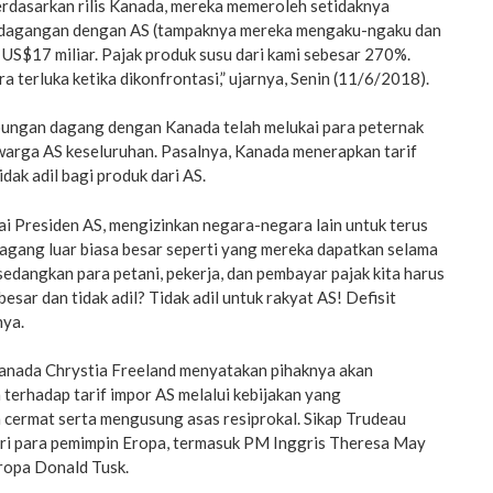
 Berdasarkan rilis Kanada, mereka memeroleh setidaknya
erdagangan dengan AS (tampaknya mereka mengaku-ngaku dan
US$17 miliar. Pajak produk susu dari kami sebesar 270%.
ra terluka ketika dikonfrontasi,” ujarnya, Senin (11/6/2018).
ungan dagang dengan Kanada telah melukai para peternak
 warga AS keseluruhan. Pasalnya, Kanada menerapkan tarif
dak adil bagi produk dari AS.
i Presiden AS, mengizinkan negara-negara lain untuk terus
agang luar biasa besar seperti yang mereka dapatkan selama
sedangkan para petani, pekerja, dan pembayar pajak kita harus
sar dan tidak adil? Tidak adil untuk rakyat AS! Defisit
nya.
anada Chrystia Freeland menyatakan pihaknya akan
 terhadap tarif impor AS melalui kebijakan yang
 cermat serta mengusung asas resiprokal. Sikap Trudeau
i para pemimpin Eropa, termasuk PM Inggris Theresa May
ropa Donald Tusk.