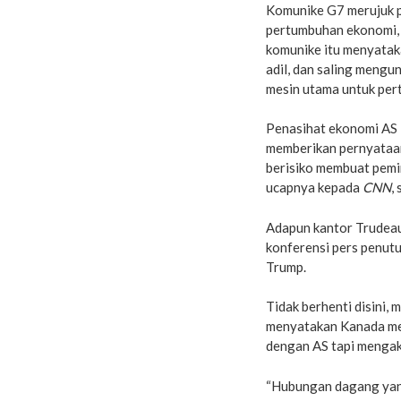
Komunike G7 merujuk p
pertumbuhan ekonomi, k
komunike itu menyatak
adil, dan saling mengu
mesin utama untuk per
Penasihat ekonomi AS
memberikan pernyataan
berisiko membuat pemim
ucapnya kepada
CNN
,
Adapun kantor Trudea
konferensi pers penut
Trump.
Tidak berhenti disini,
menyatakan Kanada men
dengan AS tapi mengak
“Hubungan dagang yang