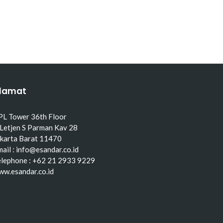
lamat
PL Tower 36th Floor
 Letjen S Parman Kav 28
akarta Barat 11470
ail : info@esandar.co.id
elephone : +62 21 2933 9229
ww.esandar.co.id