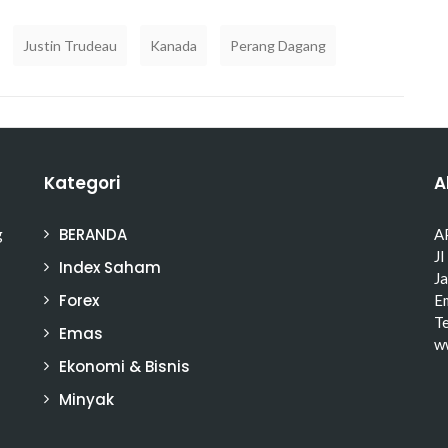
Justin Trudeau
Kanada
Perang Dagang
Kategori
A
BERANDA
g
A
Jl
Index Saham
J
Forex
Em
T
Emas
w
Ekonomi & Bisnis
Minyak