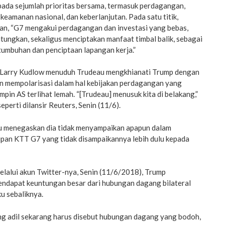
ada sejumlah prioritas bersama, termasuk perdagangan,
eamanan nasional, dan keberlanjutan. Pada satu titik,
an, “G7 mengakui perdagangan dan investasi yang bebas,
ntungkan, sekaligus menciptakan manfaat timbal balik, sebagai
tumbuhan dan penciptaan lapangan kerja.”
 Larry Kudlow menuduh Trudeau mengkhianati Trump dengan
 mempolarisasi dalam hal kebijakan perdagangan yang
pin AS terlihat lemah. “[Trudeau] menusuk kita di belakang,”
 seperti dilansir Reuters, Senin (11/6).
u menegaskan dia tidak menyampaikan apapun dalam
upan KTT G7 yang tidak disampaikannya lebih dulu kepada
 melalui akun Twitter-nya, Senin (11/6/2018), Trump
dapat keuntungan besar dari hubungan dagang bilateral
u sebaliknya.
 adil sekarang harus disebut hubungan dagang yang bodoh,