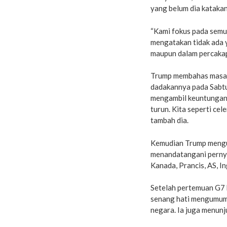
yang belum dia kataka
“Kami fokus pada semua
mengatakan tidak ada 
maupun dalam percakapa
Trump membahas masala
dadakannya pada Sabtu 
mengambil keuntungan d
turun. Kita seperti ce
tambah dia.
Kemudian Trump mengu
menandatangani perny
Kanada, Prancis, AS, In
Setelah pertemuan G7 
senang hati mengumumk
negara. Ia juga menun