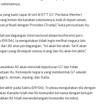
n sebelumnya.
 yang kami capai di sini di KTT G7. Perdana Menteri
yang belum dia katakan sebelumnya, baik di depan umum,
n pribadi dengan Presiden (Trump),” kata pernyataan itu.
h perdagangan internasional dalam konferensi pers
(09/06). Ia mengatakan tidak ingin melihat negara lain
ari AS atas perdagangan. “Ini akan berubah. Tarif akan
lengan yang dirampok semua orang dan itu akan berakhir,”
mumkan AS akan menolak keputusan G7 dan tidak
ataan itu. Kelompok negara yang membentuk G7 adalah
ggris, Jerman, Jepang, dan Italia.
berakhir pada Sabtu (09/06), Trudeau mengatakan dia dengan
an Kanada telah merilis komunike bersama dengan ketujuh
jukkan AS telah menandatangani komunike tersebut.