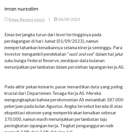
iman nursalim
Emas
,
Recent posts
|
04/09/2023
Emas berjangka turun dari level tertingginya pada
perdagangan di hari Jumat (01/09/2023), namun
mempertahankan kenaikannya selama kinerja seminggu. Para
investor mengambil pendekatan “
wait and see
” dalam hal jalur
suku bunga Federal Reserve, meskipun data bulanan
menunjukkan perlambatan dalam perolehan lapangan kerja AS.
Pada akhir pekan kemarin, pasar menantikan data yang paling
krusial dari Departemen Tenaga Kerja AS. Mereka
mengungkapkan bahwa perekonomian AS menambah 187.000
pekerjaan pada bulan Agustus. Angka tersebut berada di atas
ekspektasi ekonom yang memperkirakan kenaikan sebesar
170.000, namun masih menunjukkan perlambatan laju
peningkatan lapangan kerja. Tingkat pengangguran naik
menjadi 3,8% dari 3,5% di bulan Juli.