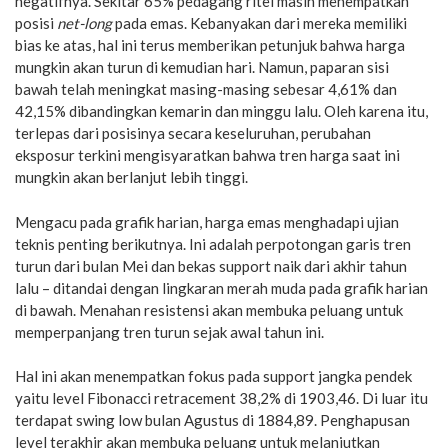
negatifnya. Sekitar 65% pedagang ritel masih menempatkan
posisi
net-long
pada emas. Kebanyakan dari mereka memiliki
bias ke atas, hal ini terus memberikan petunjuk bahwa harga
mungkin akan turun di kemudian hari. Namun, paparan sisi
bawah telah meningkat masing-masing sebesar 4,61% dan
42,15% dibandingkan kemarin dan minggu lalu. Oleh karena itu,
terlepas dari posisinya secara keseluruhan, perubahan
eksposur terkini mengisyaratkan bahwa tren harga saat ini
mungkin akan berlanjut lebih tinggi.
Mengacu pada grafik harian, harga emas menghadapi ujian
teknis penting berikutnya. Ini adalah perpotongan garis tren
turun dari bulan Mei dan bekas support naik dari akhir tahun
lalu – ditandai dengan lingkaran merah muda pada grafik harian
di bawah. Menahan resistensi akan membuka peluang untuk
memperpanjang tren turun sejak awal tahun ini.
Hal ini akan menempatkan fokus pada support jangka pendek
yaitu level Fibonacci retracement 38,2% di 1903,46. Di luar itu
terdapat swing low bulan Agustus di 1884,89. Penghapusan
level terakhir akan membuka peluang untuk melanjutkan