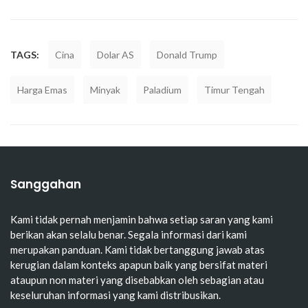
TAGS:
Cina
Dolar AS
Donald Trump
Harga Emas
Minyak
Paladium
Timur Tengah
Sanggahan
Kami tidak pernah menjamin bahwa setiap saran yang kami
berikan akan selalu benar. Segala informasi dari kami
merupakan panduan. Kami tidak bertanggung jawab atas
kerugian dalam konteks apapun baik yang bersifat materi
ataupun non materi yang disebabkan oleh sebagian atau
keseluruhan informasi yang kami distribusikan.