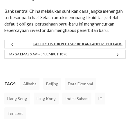
Bank sentral China melakukan suntikan dana jangka menengah
terbesar pada hari Selasa untuk menopang likuiditas, setelah
default obligasi perusahaan baru-baru ini menghancurkan
kepercayaan investor dan menghapus penerbitan baru.
PAK EKO UNTUK REDAM PUKULAN PANDEMI DI JEPANG
HARGA EMAS SIAP MENJEMPUT 1870
TAGS:
Alibaba
Beijing
Data Ekonomi
Hang Seng
Hing Kong
Indek Saham
IT
Tencent