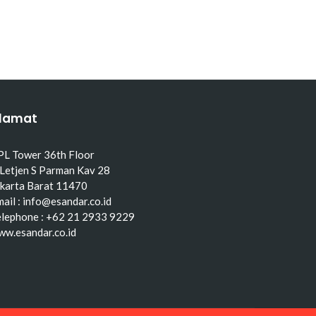
lamat
PL Tower 36th Floor
 Letjen S Parman Kav 28
akarta Barat 11470
ail : info@esandar.co.id
elephone : +62 21 2933 9229
ww.esandar.co.id