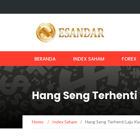
BERANDA
INDEX SAHAM
FOREX
Hang Seng Terhenti
Home
/
Index Saham
/
Hang Seng Terhenti Laju K