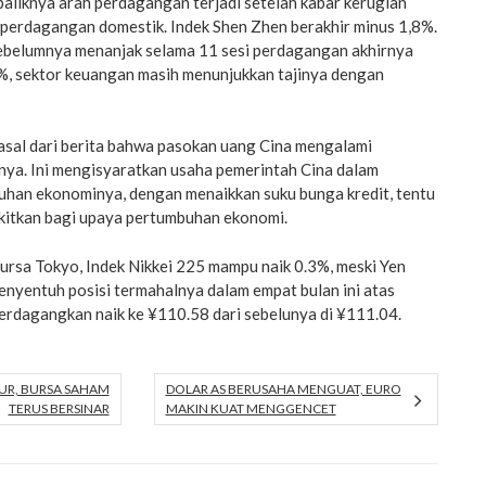
aliknya arah perdagangan terjadi setelah kabar kerugian
iperdagangan domestik. Indek Shen Zhen berakhir minus 1,8%.
ebelumnya menanjak selama 11 sesi perdagangan akhirnya
5%, sektor keuangan masih menunjukkan tajinya dengan
asal dari berita bahwa pasokan uang Cina mengalami
nya. Ini mengisyaratkan usaha pemerintah Cina dalam
han ekonominya, dengan menaikkan suku bunga kredit, tentu
akitkan bagi upaya pertumbuhan ekonomi.
ursa Tokyo, Indek Nikkei 225 mampu naik 0.3%, meski Yen
nyentuh posisi termahalnya dalam empat bulan ini atas
erdagangkan naik ke ¥110.58 dari sebelunya di ¥111.04.
UR, BURSA SAHAM
DOLAR AS BERUSAHA MENGUAT, EURO
TERUS BERSINAR
MAKIN KUAT MENGGENCET