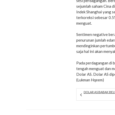
sesi perdagangan. Berb
sejumlah saham Cina d
Indek Shanghai yang s
terkoreksi sebesar 0.
menguat.
Sentimen negative ber
penurunan jumlah edar
mendinginkan pertumbu
saja hal ini akan meny
Pada perdagangan di b
tengah menguat dan me
Dolar AS. Dolar AS dip
(Lukman Hqeem)
DOLAR AS BABAK BEL