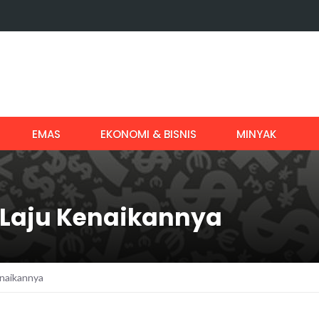
EMAS
EKONOMI & BISNIS
MINYAK
 Laju Kenaikannya
enaikannya