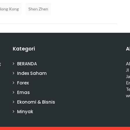
Hong Kong
Shen Zhen
Kategori
A
BERANDA
g
A
Jl
Index Saham
J
Forex
Em
T
Emas
w
Ekonomi & Bisnis
Minyak