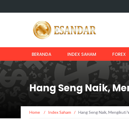
BERANDA
INDEX SAHAM
FOREX
Hang Seng Naik, Men
Home
/
Index Saham
/
Hang Seng Naik, Mengikuti W