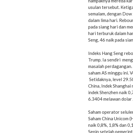
nampaknya mereda kare
usulan tersebut. Ketiga
semalam, dengan Dow J
dalam lima hari. Rebou
pada siang hari dan me
hari terburuk dalam ha
Seng, 46 naik pada sian
Indeks Hang Seng rebou
Trump. Ia sendiri men
masalah perdagangan. O
saham AS minggu ini. Vo
Setidaknya, level 29.5
China, Indek Shanghai 
indek Shenzhen naik 0,
6.3404 melawan dolar 
Saham operator selule
Saham China Unicom (
naik 0,8%, 1,8% dan 0,
Senin setelah pemerint