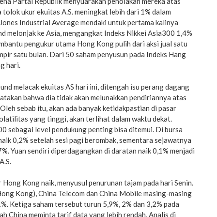
na Partai Republik menyuarakan penolakan mereka atas
 tolok ukur ekuitas A.S. meningkat lebih dari 1% dalam
ones Industrial Average mendaki untuk pertama kalinya
nd melonjak ke Asia, mengangkat Indeks Nikkei Asia300 1,4%
mbantu pengukur utama Hong Kong pulih dari aksi jual satu
mpir satu bulan. Dari 50 saham penyusun pada Indeks Hang
g hari.
nd melacak ekuitas AS hari ini, ditengah isu perang dagang
gatakan bahwa dia tidak akan melunakkan pendiriannya atas
leh sebab itu, akan ada banyak ketidakpastian di pasar
latilitas yang tinggi, akan terlihat dalam waktu dekat.
00 sebagai level pendukung penting bisa ditemui. Di bursa
naik 0,2% setelah sesi pagi berombak, sementara sejawatnya
7%. Yuan sendiri diperdagangkan di daratan naik 0,1% menjadi
A.S.
r Hong Kong naik, menyusul penurunan tajam pada hari Senin.
Hong Kong), China Telecom dan China Mobile masing-masing
1%. Ketiga saham tersebut turun 5,9%, 2% dan 3,2% pada
ah China meminta tarif data yang lebih rendah. Analis di