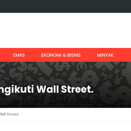
EMAS
EKONOMI & BISNIS
MINYAK
gikuti Wall Street.
all Street.