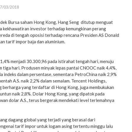
7/03/2018
ndek Bursa saham Hong Kong, Hang Seng ditutup menguat
ena kekhawatiran investor terhadap kemungkinan perang
reda di tengah oposisi terhadap rencana Presiden AS Donald
n tarif impor baja dan aluminium.
1,4% menjadi 30.300,96 pada istirahat tengah hari, menuju
m tiga hari. Produsen minyak lepas pantai CNOOC naik 4,4%,
a indeks dalam persentase, sementara PetroChina naik 2,9%
entah A.S. naik 2,2% dalam semalam. Tencent Holdings,
g berharga yang terdaftar di Hong Kong, juga membukukan
runtun naik 2,8%. Dolar Hong Kong, yang dipatok pada
wan dolar A.S., terus bergerak mendekati level terlemahnya
ang dagang global yang terjadi yang berasal dari
enai tarif impor untuk logam asing tertentu minggu lalu