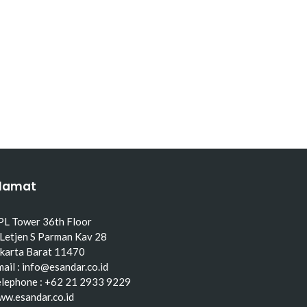
lamat
PL Tower 36th Floor
 Letjen S Parman Kav 28
akarta Barat 11470
ail : info@esandar.co.id
elephone : +62 21 2933 9229
ww.esandar.co.id