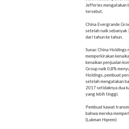
Jefferies mengatakan 
tersebut.
China Evergrande Grou
setelah naik sebanyak 
dari tahun ke tahun.
Sunac China Holdings
memperkirakan kenaika
kenaikan penjualan ko
Group naik 0,8% menyu
Holdings, pembuat pene
setelah mengatakan ba
2017 setidaknya dua ka
yang lebih tinggi.
Pembuat kawat transmi
bahwa mereka memperki
(Lukman Hqeem)