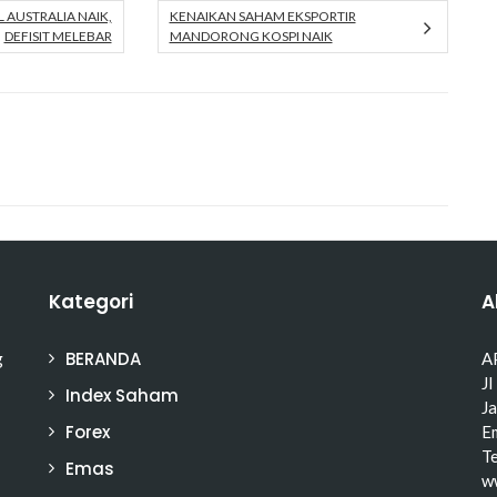
 AUSTRALIA NAIK,
KENAIKAN SAHAM EKSPORTIR
DEFISIT MELEBAR
MANDORONG KOSPI NAIK
Kategori
A
BERANDA
g
A
Jl
Index Saham
J
Forex
Em
T
Emas
w