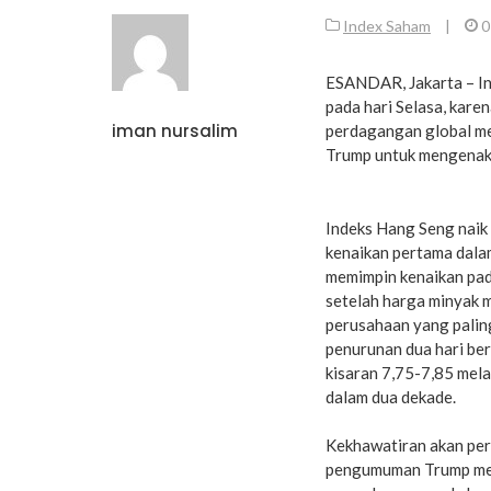
Index Saham
|
0
ESANDAR, Jakarta – I
pada hari Selasa, kar
iman nursalim
perdagangan global me
Trump untuk mengenaka
Indeks Hang Seng naik 
kenaikan pertama dala
memimpin kenaikan pad
setelah harga minyak m
perusahaan yang palin
penurunan dua hari be
kisaran 7,75-7,85 mela
dalam dua dekade.
Kekhawatiran akan per
pengumuman Trump meng