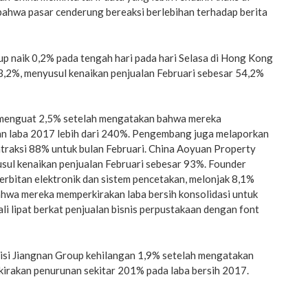
bahwa pasar cenderung bereaksi berlebihan terhadap berita
p naik 0,2% pada tengah hari pada hari Selasa di Hong Kong
3,2%, menyusul kenaikan penjualan Februari sebesar 54,2%
 menguat 2,5% setelah mengatakan bahwa mereka
n laba 2017 lebih dari 240%. Pengembang juga melaporkan
ntraksi 88% untuk bulan Februari. China Aoyuan Property
sul kenaikan penjualan Februari sebesar 93%. Founder
rbitan elektronik dan sistem pencetakan, melonjak 8,1%
hwa mereka memperkirakan laba bersih konsolidasi untuk
li lipat berkat penjualan bisnis perpustakaan dengan font
si Jiangnan Group kehilangan 1,9% setelah mengatakan
rakan penurunan sekitar 201% pada laba bersih 2017.