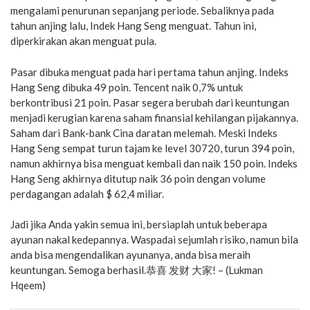
mengalami penurunan sepanjang periode. Sebaliknya pada
tahun anjing lalu, Indek Hang Seng menguat. Tahun ini,
diperkirakan akan menguat pula.
Pasar dibuka menguat pada hari pertama tahun anjing. Indeks
Hang Seng dibuka 49 poin. Tencent naik 0,7% untuk
berkontribusi 21 poin. Pasar segera berubah dari keuntungan
menjadi kerugian karena saham finansial kehilangan pijakannya.
Saham dari Bank-bank Cina daratan melemah. Meski Indeks
Hang Seng sempat turun tajam ke level 30720, turun 394 poin,
namun akhirnya bisa menguat kembali dan naik 150 poin. Indeks
Hang Seng akhirnya ditutup naik 36 poin dengan volume
perdagangan adalah $ 62,4 miliar.
Jadi jika Anda yakin semua ini, bersiaplah untuk beberapa
ayunan nakal kedepannya. Waspadai sejumlah risiko, namun bila
anda bisa mengendalikan ayunanya, anda bisa meraih
keuntungan. Semoga berhasil.恭喜 发财 大家! – (Lukman
Hqeem)