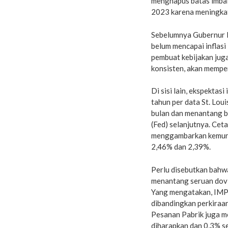
menghapus batas imbal 
2023 karena meningkatn
Sebelumnya Gubernur 
belum mencapai inflasi
pembuat kebijakan juga
konsisten, akan memper
Di sisi lain, ekspektasi
tahun per data St. Lou
bulan dan menantang b
(Fed) selanjutnya. Ceta
menggambarkan kemundu
2,46% dan 2,39%.
Perlu disebutkan bahw
menantang seruan dovis
Yang mengatakan, IMP
dibandingkan perkiraa
Pesanan Pabrik juga 
diharapkan dan 0,3% s