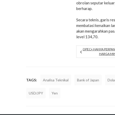
obrolan seputar kelua
berharap.
Secara teknis, garis r
membatasi kenaikan la
akan mengarahkan pasa
level 134,70.
OPEC+ HANYA PERPAN
HARGA MI
TAGS:
Analisa Teknikal
Bank of Japan
Dola
USD/JPY
Yen