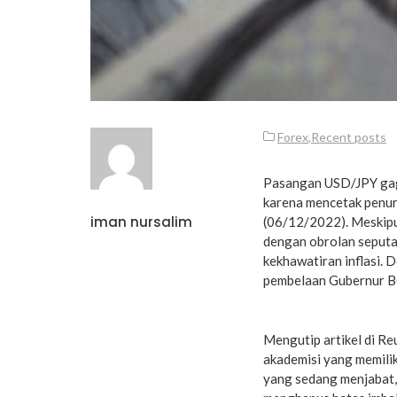
Forex
,
Recent posts
Pasangan USD/JPY gag
karena mencetak penuru
iman nursalim
(06/12/2022). Meskipu
dengan obrolan seputa
kekhawatiran inflasi.
pembelaan Gubernur BO
Mengutip artikel di R
akademisi yang memili
yang sedang menjabat,