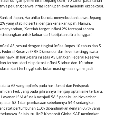
hasil obligasi pemerintah Jepang (JGB) 10 tahun pada tahun
ya peluang bahwa inflasi dan upah akan melebihi ekspektasi.
Bank of Japan, Haruhiko Kuroda menyebutkan bahwa Jepang
 2% yang stabil disertai dengan kenaikan upah. Namun,
 menyatakan, “Setelah target inflasi 2% tercapai secara
timbangkan untuk keluar dari kebijakan ultra-longgar.”
 inflasi AS, sesuai dengan tingkat inflasi impas 10 tahun dan 5
is Federal Reserve (FRED), mundur dari level tertinggi satu
ias hawkish baru-baru ini atas AS Langkah Federal Reserve
kan terbaru dari ekspektasi inflasi 5 tahun dan 10 tahun
ran dari tertinggi satu bulan masing-masing menjadi
a data AS yang optimis pada hari Jumat dan Fedspeak
h dari Fed, yang pada gilirannya menguji optimisme terbaru.
 Layanan ISM AS naik menjadi 56,5 pada bulan November
n pasar 53,1 dan pembacaan sebelumnya 54,4 sedangkan
mencatat pertumbuhan 1,0% dibandingkan dengan 0,7% yang
ebelumnya. Selain itu, IMP Komposit Global S&P meningkat