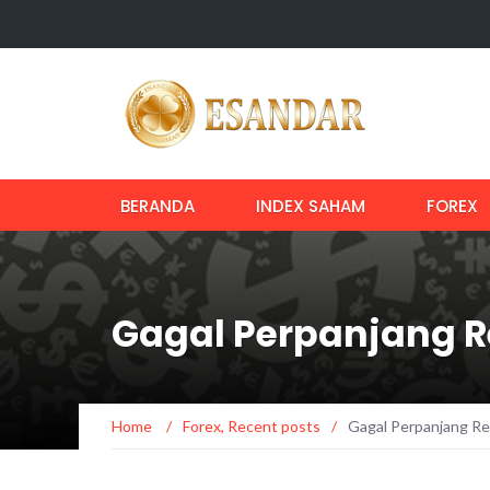
BERANDA
INDEX SAHAM
FOREX
Gagal Perpanjang R
Home
/
Forex
,
Recent posts
/
Gagal Perpanjang Re