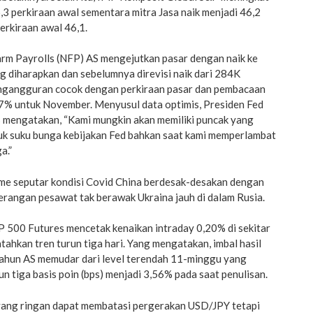
,3 perkiraan awal sementara mitra Jasa naik menjadi 46,2
erkiraan awal 46,1.
arm Payrolls (NFP) AS mengejutkan pasar dengan naik ke
 diharapkan dan sebelumnya direvisi naik dari 284K
ngangguran cocok dengan perkiraan pasar dan pembacaan
7% untuk November. Menyusul data optimis, Presiden Fed
 mengatakan, “Kami mungkin akan memiliki puncak yang
ntuk suku bunga kebijakan Fed bahkan saat kami memperlambat
a.”
isme seputar kondisi Covid China berdesak-desakan dengan
erangan pesawat tak berawak Ukraina jauh di dalam Rusia.
P 500 Futures mencetak kenaikan intraday 0,20% di sekitar
hkan tren turun tiga hari. Yang mengatakan, imbal hasil
tahun AS memudar dari level terendah 11-minggu yang
run tiga basis poin (bps) menjadi 3,56% pada saat penulisan.
 yang ringan dapat membatasi pergerakan USD/JPY tetapi