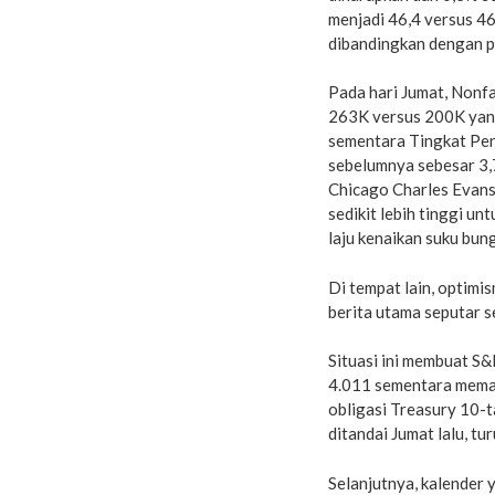
menjadi 46,4 versus 46
dibandingkan dengan p
Pada hari Jumat, Nonf
263K versus 200K yang
sementara Tingkat Pe
sebelumnya sebesar 3,
Chicago Charles Evans
sedikit lebih tinggi u
laju kenaikan suku bung
Di tempat lain, optim
berita utama seputar s
Situasi ini membuat S&
4.011 sementara memata
obligasi Treasury 10-
ditandai Jumat lalu, tu
Selanjutnya, kalender