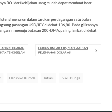
rnya BOJ dari kebijakan uang mudah dapat membuat bear
esistensi menurun dalam tarukan perdagangan satu bulan
ngsung pasangan USD/JPY di dekat 136,80. Pada gilirannya
ngan ini menuju batasan 200-DMA, paling lambat di dekat
JANG KEBIJAKAN,
EUR/USD INCAR 1.06, MANFAATKAN
NYAK TENGGELAM
PELEMAHAN DOLAR AS
r
Haruhiko Kuroda
Inflasi
Suku Bunga