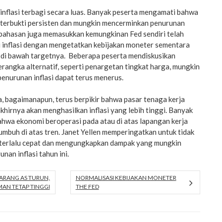
inflasi terbagi secara luas. Banyak peserta mengamati bahwa
a terbukti persisten dan mungkin mencerminkan penurunan
embahasan juga memasukkan kemungkinan Fed sendiri telah
 inflasi dengan mengetatkan kebijakan moneter sementara
 di bawah targetnya. Beberapa peserta mendiskusikan
angka alternatif, seperti penargetan tingkat harga, mungkin
enurunan inflasi dapat terus menerus.
, bagaimanapun, terus berpikir bahwa pasar tenaga kerja
akhirnya akan menghasilkan inflasi yang lebih tinggi. Banyak
hwa ekonomi beroperasi pada atau di atas lapangan kerja
umbuh di atas tren. Janet Yellen memperingatkan untuk tidak
terlalu cepat dan mengungkapkan dampak yang mungkin
nan inflasi tahun ini.
ARANG AS TURUN,
NORMALISASI KEBIJAKAN MONETER
MAN TETAP TINGGI
THE FED