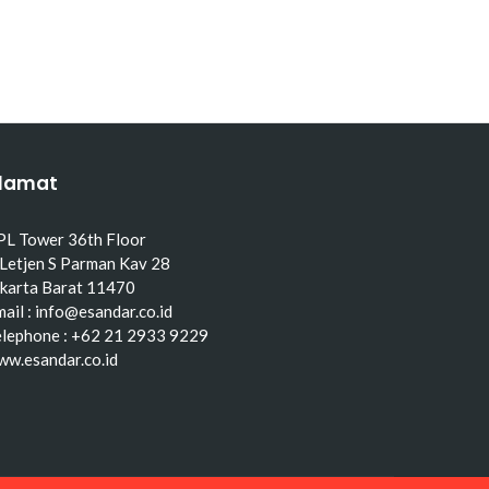
lamat
PL Tower 36th Floor
 Letjen S Parman Kav 28
akarta Barat 11470
ail : info@esandar.co.id
elephone : +62 21 2933 9229
ww.esandar.co.id