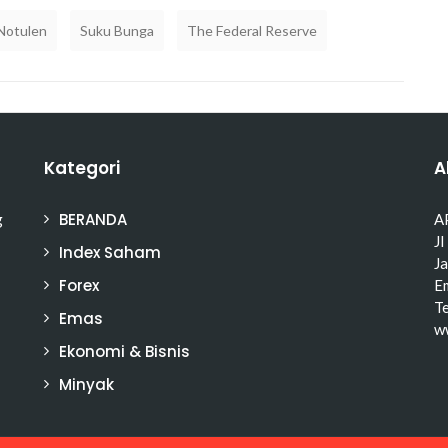
Notulen
Suku Bunga
The Federal Reserve
Kategori
A
BERANDA
g
A
Jl
Index Saham
J
Forex
Em
T
Emas
w
Ekonomi & Bisnis
Minyak