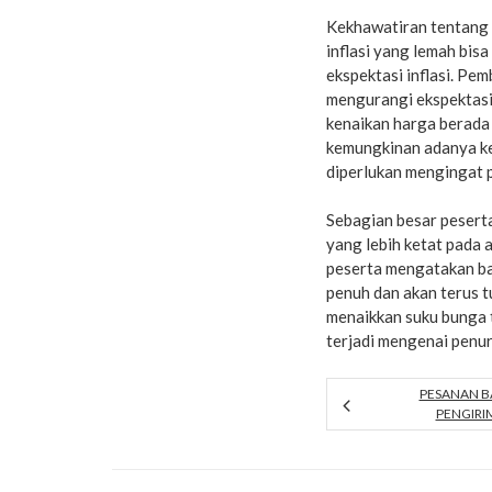
Kekhawatiran tentang 
inflasi yang lemah bis
ekspektasi inflasi. P
mengurangi ekspektasi
kenaikan harga berada
kemungkinan adanya ker
diperlukan mengingat p
Sebagian besar peserta
yang lebih ketat pada 
peserta mengatakan ba
penuh dan akan terus t
menaikkan suku bunga 
terjadi mengenai penuru
PESANAN B
PENGIRI