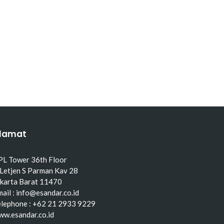
lamat
PL Tower 36th Floor
 Letjen S Parman Kav 28
akarta Barat 11470
ail : info@esandar.co.id
elephone : +62 21 2933 9229
ww.esandar.co.id