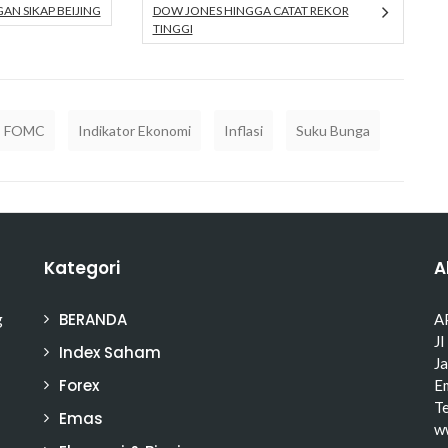
N SIKAP BEIJING
DOW JONES HINGGA CATAT REKOR
TINGGI
FOMC
Indikator Ekonomi
Inflasi
Suku Bunga
Kategori
A
BERANDA
g
A
Jl
Index Saham
J
Forex
Em
T
Emas
w