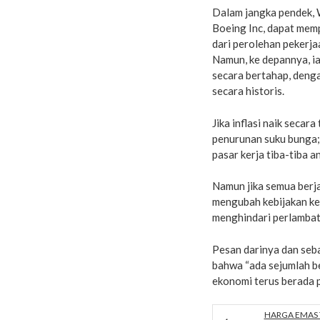
Dalam jangka pendek, 
Boeing Inc, dapat mem
dari perolehan pekerja
Namun, ke depannya, i
secara bertahap, deng
secara historis.
Jika inflasi naik seca
penurunan suku bunga;
pasar kerja tiba-tiba 
Namun jika semua berja
mengubah kebijakan ke
menghindari perlambat
Pesan darinya dan seb
bahwa “ada sejumlah be
ekonomi terus berada pa
HARGA EMAS 