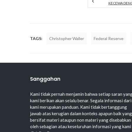
KECEWA DENGA
TAGS:
Christopher Waller
Federal Reserve
Sanggahan
Kami tidak pernah menjamin bahwa setiap saran yan
kami berikan akan selalu benar. Segala informasi dari
kami merupakan panduan. Kami tidak bertanggung
jawab atas kerugian dalam konteks apapun baik yang
bersifat materi ataupun non materi yang disebabkan
oleh sebagian atau keseluruhan informasi yang kami