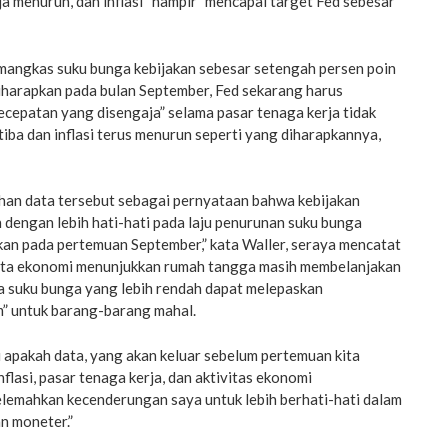
a menurun, dan inflasi “hampir” mencapai target Fed sebesar
angkas suku bunga kebijakan sebesar setengah persen poin
diharapkan pada bulan September, Fed sekarang harus
cepatan yang disengaja” selama pasar tenaga kerja tidak
iba dan inflasi terus menurun seperti yang diharapkannya,
uhan data tersebut sebagai pernyataan bahwa kebijakan
 dengan lebih hati-hati pada laju penurunan suku bunga
kan pada pertemuan September,” kata Waller, seraya mencatat
data ekonomi menunjukkan rumah tangga masih membelanjakan
 suku bunga yang lebih rendah dapat melepaskan
” untuk barang-barang mahal.
 apakah data, yang akan keluar sebelum pertemuan kita
flasi, pasar tenaga kerja, dan aktivitas ekonomi
lemahkan kecenderungan saya untuk lebih berhati-hati dalam
n moneter.”