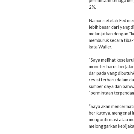
permintaan tenaga kerj
2%.
Namun setelah Fed mem
lebih besar dari yang 
melanjutkan dengan “ke
memburuk secara tiba-t
kata Waller.
“Saya melihat keselur
moneter harus berjalan
daripada yang dibutuh
revisi terbaru dalam 
sumber daya dan bahwa
“permintaan terpendam
“Saya akan mencermati
berikutnya, mengenai in
mengonfirmasi atau me
melonggarkan kebijaka