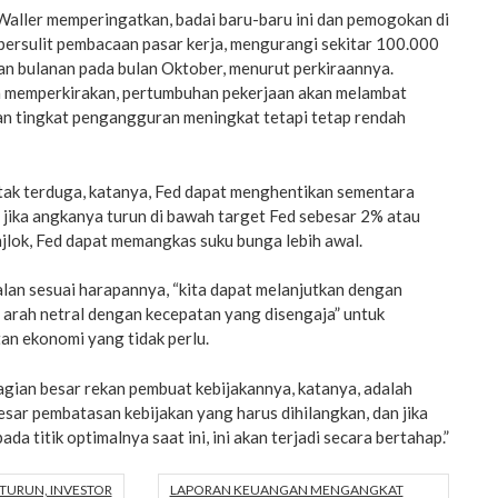
Waller memperingatkan, badai baru-baru ini dan pemogokan di
persulit pembacaan pasar kerja, mengurangi sekitar 100.000
an bulanan pada bulan Oktober, menurut perkiraannya.
a memperkirakan, pertumbuhan pekerjaan akan melambat
an tingkat pengangguran meningkat tetapi tetap rendah
ra tak terduga, katanya, Fed dapat menghentikan sementara
 jika angkanya turun di bawah target Fed sebesar 2% atau
anjlok, Fed dapat memangkas suku bunga lebih awal.
lan sesuai harapannya, “kita dapat melanjutkan dengan
 arah netral dengan kecepatan yang disengaja” untuk
an ekonomi yang tidak perlu.
agian besar rekan pembuat kebijakannya, katanya, adalah
sar pembatasan kebijakan yang harus dihilangkan, dan jika
da titik optimalnya saat ini, ini akan terjadi secara bertahap.”
TURUN, INVESTOR
LAPORAN KEUANGAN MENGANGKAT