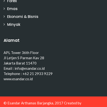
Forex
Emas
Ekonomi & Bisnis
Minyak
Alamat
APL Tower 36th Floor
Jl Letjen S Parman Kav 28
Jakarta Barat 11470
Email : info@esandar.co.id
Telephone : +62 21 2933 9229
www.esandar.co.id
© Esandar Arthamas Barjangka, 2017 Created by