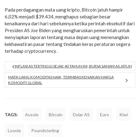
Pada perdagangan mata uang kripto, Bitcoin jatuh hampir
6,02% menjadi $39.434, menghapus sebagian besar
kenaikannya dari hari sebelumnya ketika perintah eksekutif dari
Presiden AS Joe Biden yang mengharuskan pemerintah untuk
menyiapkan laporan tentang masa depan uang menenangkan
kekhawatiran pasar tentang tindakan keras peraturan segera
terhadap cryptocurrency .
INFLASI AS TERTINGGI SEJAK 40 TAHUN INI, BURSA SAHAM AS JATUH
MATA UANG KOMODITAS NAIK, TERIMBAS KENAIKAN HARGA
KOMODITI GLOBAL
TAGS:
Aussie
Bitcoin
Dolar AS
Euro
Kiwi
Loonie
Poundsterling