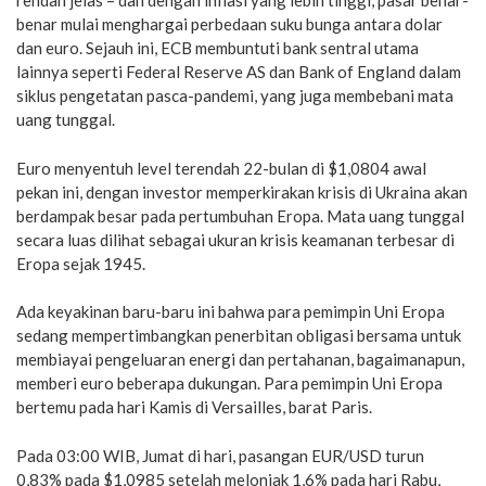
rendah jelas – dan dengan inflasi yang lebih tinggi, pasar benar-
benar mulai menghargai perbedaan suku bunga antara dolar
dan euro. Sejauh ini, ECB membuntuti bank sentral utama
lainnya seperti Federal Reserve AS dan Bank of England dalam
siklus pengetatan pasca-pandemi, yang juga membebani mata
uang tunggal.
Euro menyentuh level terendah 22-bulan di $1,0804 awal
pekan ini, dengan investor memperkirakan krisis di Ukraina akan
berdampak besar pada pertumbuhan Eropa. Mata uang tunggal
secara luas dilihat sebagai ukuran krisis keamanan terbesar di
Eropa sejak 1945.
Ada keyakinan baru-baru ini bahwa para pemimpin Uni Eropa
sedang mempertimbangkan penerbitan obligasi bersama untuk
membiayai pengeluaran energi dan pertahanan, bagaimanapun,
memberi euro beberapa dukungan. Para pemimpin Uni Eropa
bertemu pada hari Kamis di Versailles, barat Paris.
Pada 03:00 WIB, Jumat di hari, pasangan EUR/USD turun
0,83% pada $1,0985 setelah melonjak 1,6% pada hari Rabu,