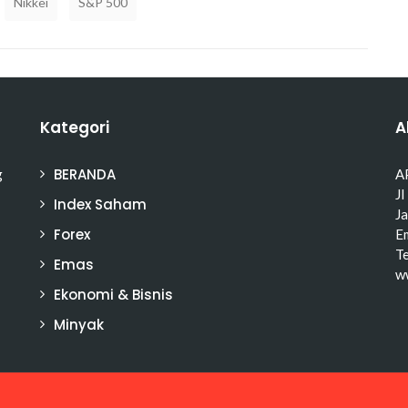
Nikkei
S&P 500
Kategori
A
BERANDA
g
A
Jl
Index Saham
J
Forex
Em
T
Emas
w
Ekonomi & Bisnis
Minyak