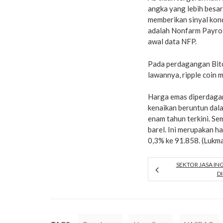
angka yang lebih besar 
memberikan sinyal kond
adalah Nonfarm Payrol
awal data NFP.
Pada perdagangan Bitc
lawannya, ripple coin 
Harga emas diperdagan
kenaikan beruntun dal
enam tahun terkini. S
barel. Ini merupakan 
0,3% ke 91.858. (Luk
SEKTOR JASA IN
D