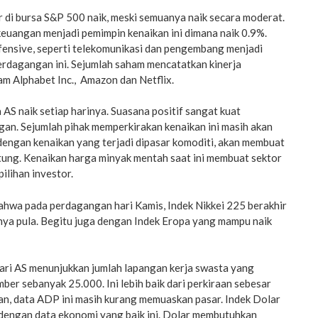
r di bursa S&P 500 naik, meski semuanya naik secara moderat.
keuangan menjadi pemimpin kenaikan ini dimana naik 0.9%.
fensive, seperti telekomunikasi dan pengembang menjadi
erdagangan ini. Sejumlah saham mencatatkan kinerja
am Alphabet Inc., Amazon dan Netflix.
 AS naik setiap harinya. Suasana positif sangat kuat
n. Sejumlah pihak memperkirakan kenaikan ini masih akan
dengan kenaikan yang terjadi dipasar komoditi, akan membuat
tung. Kenaikan harga minyak mentah saat ini membuat sektor
ilihan investor.
ahwa pada perdagangan hari Kamis, Indek Nikkei 225 berakhir
inya pula. Begitu juga dengan Indek Eropa yang mampu naik
dari AS menunjukkan jumlah lapangan kerja swasta yang
ber sebanyak 25.000. Ini lebih baik dari perkiraan sebesar
an, data ADP ini masih kurang memuaskan pasar. Indek Dolar
 dengan data ekonomi yang baik ini. Dolar membutuhkan