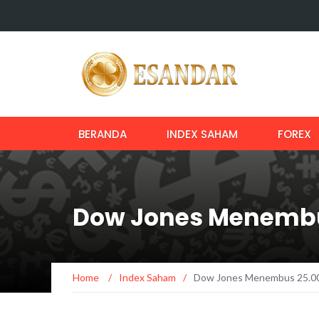
BERANDA
INDEX SAHAM
FOREX
Dow Jones Menembu
Home
/
Index Saham
/
Dow Jones Menembus 25.0