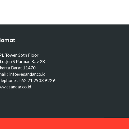
lamat
PL Tower 36th Floor
 Letjen S Parman Kav 28
akarta Barat 11470
ail : info@esandar.co.id
elephone : +62 21 2933 9229
ww.esandar.co.id