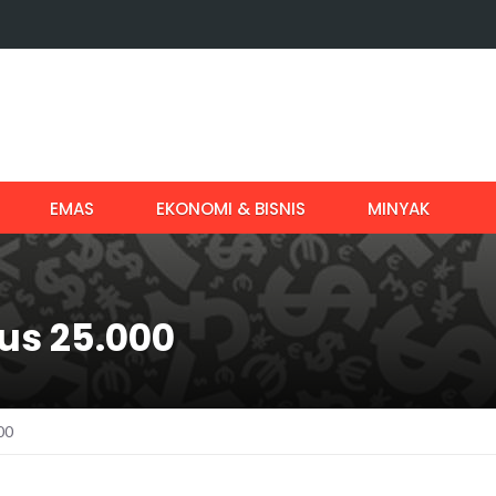
EMAS
EKONOMI & BISNIS
MINYAK
s 25.000
00