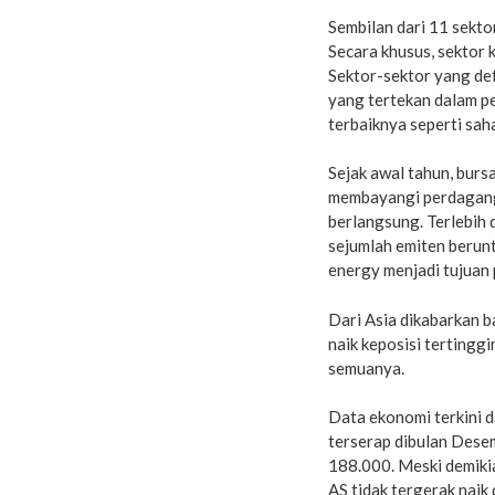
Sembilan dari 11 sekto
Secara khusus, sektor 
Sektor-sektor yang de
yang tertekan dalam p
terbaiknya seperti sah
Sejak awal tahun, bursa
membayangi perdaganga
berlangsung. Terlebih 
sejumlah emiten berun
energy menjadi tujuan p
Dari Asia dikabarkan b
naik keposisi tertingg
semuanya.
Data ekonomi terkini 
terserap dibulan Desem
188.000. Meski demiki
AS tidak tergerak naik