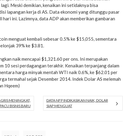
lagi. Meski demikian, kenaikan ini setidaknya bisa
isi lapangan kerja di AS. Data ekonomi yang ditunggu pasar
l hari ini. Lazimnya, data ADP akan memberikan gambaran
oin menguat kembali sebesar 0.5% ke $15,055, sementara
melonjak 39% ke $3.81.
gkan naik mencapai $1,321.60 per ons. Ini merupakan
am 10 sesi perdagangan terakhir. Kenaikan terpanjang dalam
ementara harga minyak mentah WTI naik 0.6%, ke $62.01 per
harga termahal sejak Desember 2014. Indek Dolar AS melemah
man Hqeem)
GGRIS MENINGKAT,
DATA NFP INDIKASIKAN NAIK, DOLAR
IPACU BISNIS BARU
SIAP MENGUAT