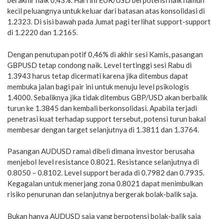
berakhir naik 0,43%. Hari ini EUR/USD berpotensi naik namun
kecil peluangnya untuk keluar dari batasan atas konsolidasi di
1.2323. Di sisi bawah pada Jumat pagi terlihat support-support
di 1.2220 dan 1.2165.
Dengan penutupan potif 0,46% di akhir sesi Kamis, pasangan
GBPUSD tetap condong naik. Level tertinggi sesi Rabu di
1.3943 harus tetap dicermati karena jika ditembus dapat
membuka jalan bagi pair ini untuk menuju level psikologis
1.4000. Sebaliknya jika tidak ditembus GBP/USD akan berbalik
turun ke 1.3845 dan kembali berkonsolidasi. Apabila terjadi
penetrasi kuat terhadap support tersebut, potensi turun bakal
membesar dengan target selanjutnya di 1.3811 dan 1.3764.
Pasangan AUDUSD ramai dibeli dimana investor berusaha
menjebol level resistance 0.8021. Resistance selanjutnya di
0.8050 – 0.8102. Level support berada di 0.7982 dan 0.7935.
Kegagalan untuk menerjang zona 0.8021 dapat menimbulkan
risiko penurunan dan selanjutnya bergerak bolak-balik saja.
Bukan hanya AUDUSD saja yang berpotensi bolak-balik saja