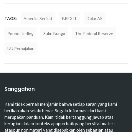
TAGS:
Amerika Serikat
BREXIT
Dolar AS
Poundsterling
Suku Bunga
The Federal Reserve
UU Perpajakan
Sanggahan
Kami tidak pernah menjamin bahwa setiap saran yang kami
berikan akan selalu benar. Segala informasi dari kami
merupakan panduan. Kami tidak bertanggung jawab atas
kerugian dalam konteks apapun baik yang bersifat materi
ataupun non materi yang disebabkan oleh sebagian atau