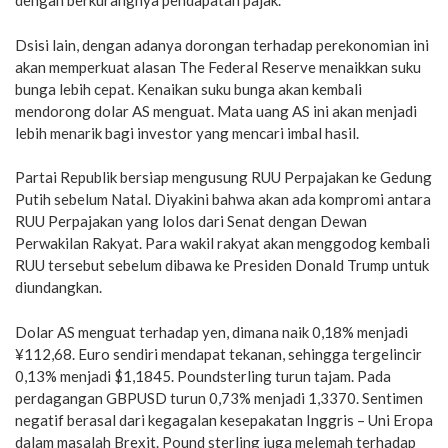
dengan berkurangnya pendapatan pajak.
Dsisi lain, dengan adanya dorongan terhadap perekonomian ini
akan memperkuat alasan The Federal Reserve menaikkan suku
bunga lebih cepat. Kenaikan suku bunga akan kembali
mendorong dolar AS menguat. Mata uang AS ini akan menjadi
lebih menarik bagi investor yang mencari imbal hasil.
Partai Republik bersiap mengusung RUU Perpajakan ke Gedung
Putih sebelum Natal. Diyakini bahwa akan ada kompromi antara
RUU Perpajakan yang lolos dari Senat dengan Dewan
Perwakilan Rakyat. Para wakil rakyat akan menggodog kembali
RUU tersebut sebelum dibawa ke Presiden Donald Trump untuk
diundangkan.
Dolar AS menguat terhadap yen, dimana naik 0,18% menjadi
¥112,68. Euro sendiri mendapat tekanan, sehingga tergelincir
0,13% menjadi $1,1845. Poundsterling turun tajam. Pada
perdagangan GBPUSD turun 0,73% menjadi 1,3370. Sentimen
negatif berasal dari kegagalan kesepakatan Inggris – Uni Eropa
dalam masalah Brexit. Pound sterling juga melemah terhadap