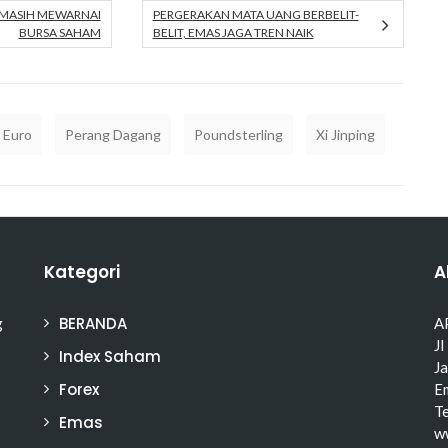
 MASIH MEWARNAI
PERGERAKAN MATA UANG BERBELIT-
BURSA SAHAM
BELIT, EMAS JAGA TREN NAIK
Euro
Perang Dagang
Poundsterling
Xi Jinping
Kategori
A
BERANDA
g
A
Jl
Index Saham
J
Forex
Em
T
Emas
w