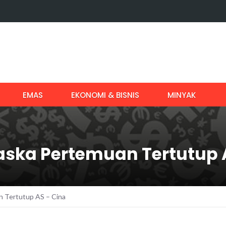
EMAS
EKONOMI & BISNIS
MINYAK
aska Pertemuan Tertutup 
 Tertutup AS – Cina