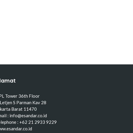
lamat
PL Tower 36th Floor
 Letjen S Parman Kav 28
akarta Barat 11470
ail : info@esandar.co.id
elephone : +62 21 2933 9229
ww.esandar.co.id