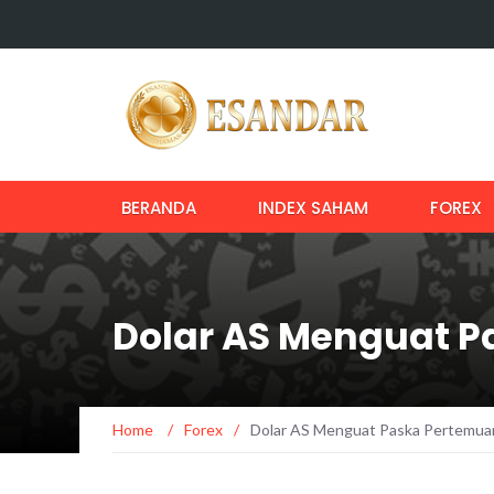
BERANDA
INDEX SAHAM
FOREX
Dolar AS Menguat P
Home
/
Forex
/
Dolar AS Menguat Paska Pertemuan