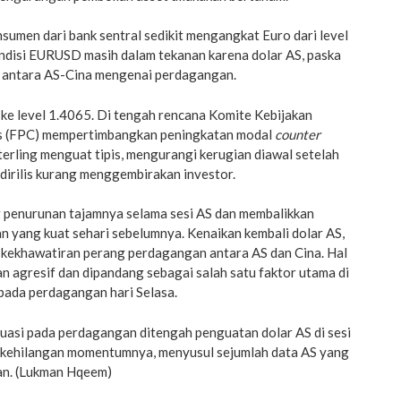
umen dari bank sentral sedikit mengangkat Euro dari level
ndisi EURUSD masih dalam tekanan karena dolar AS, paska
 antara AS-Cina mengenai perdagangan.
e level 1.4065. Di tengah rencana Komite Kebijakan
s (FPC) mempertimbangkan peningkatan modal
counter
terling menguat tipis, mengurangi kerugian diawal setelah
dirilis kurang menggembirakan investor.
penurunan tajamnya selama sesi AS dan membalikkan
n yang kuat sehari sebelumnya. Kenaikan kembali dolar AS,
a kekhawatiran perang perdagangan antara AS dan Cina. Hal
n agresif dan dipandang sebagai salah satu faktor utama di
i pada perdagangan hari Selasa.
uasi pada perdagangan ditengah penguatan dolar AS di sesi
 kehilangan momentumnya, menyusul sejumlah data AS yang
n. (Lukman Hqeem)