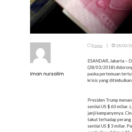
Forex
|
28/03/2
ESANDAR, Jakarta – D
(28/03/2018) didorong
iman nursalim
paska pertemuan tertu
krisis yang ditimbulkan
Presiden Trump menan
senilai US $ 60 miliar.
janji kampanyenya. Ci
takut terhadap perang
senilai US $ 3 miliar.