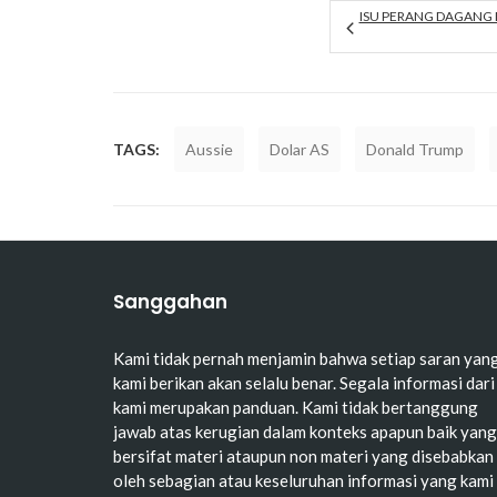
ISU PERANG DAGANG
TAGS:
Aussie
Dolar AS
Donald Trump
Sanggahan
Kami tidak pernah menjamin bahwa setiap saran yan
kami berikan akan selalu benar. Segala informasi dari
kami merupakan panduan. Kami tidak bertanggung
jawab atas kerugian dalam konteks apapun baik yang
bersifat materi ataupun non materi yang disebabkan
oleh sebagian atau keseluruhan informasi yang kami