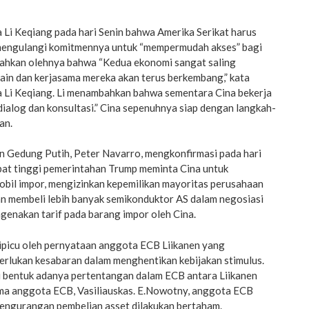
 Li Keqiang pada hari Senin bahwa Amerika Serikat harus
mengulangi komitmennya untuk “mempermudah akses” bagi
bahkan olehnya bahwa “Kedua ekonomi sangat saling
ain dan kerjasama mereka akan terus berkembang,” kata
 Li Keqiang. Li menambahkan bahwa sementara Cina bekerja
“dialog dan konsultasi.” Cina sepenuhnya siap dengan langkah-
an.
 Gedung Putih, Peter Navarro, mengkonfirmasi pada hari
bat tinggi pemerintahan Trump meminta Cina untuk
obil impor, mengizinkan kepemilikan mayoritas perusahaan
an membeli lebih banyak semikonduktor AS dalam negosiasi
genakan tarif pada barang impor oleh Cina.
picu oleh pernyataan anggota ECB Liikanen yang
rlukan kesabaran dalam menghentikan kebijakan stimulus.
i bentuk adanya pertentangan dalam ECB antara Liikanen
ma anggota ECB, Vasiliauskas. E.Nowotny, anggota ECB
engurangan pembelian asset dilakukan bertaham.