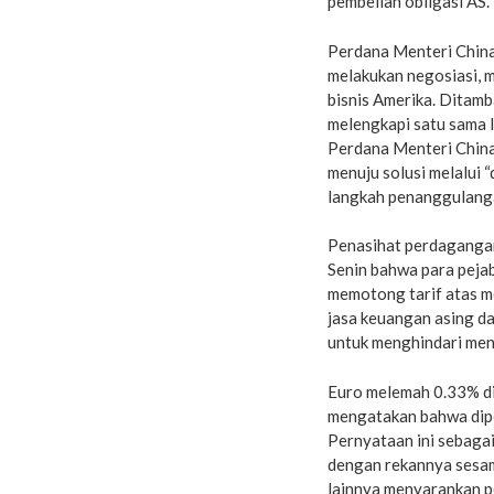
pembelian obligasi AS.
Perdana Menteri China
melakukan negosiasi, 
bisnis Amerika. Ditam
melengkapi satu sama l
Perdana Menteri China
menuju solusi melalui 
langkah penanggulang
Penasihat perdagangan
Senin bahwa para peja
memotong tarif atas m
jasa keuangan asing d
untuk menghindari men
Euro melemah 0.33% di
mengatakan bahwa dipe
Pernyataan ini sebaga
dengan rekannya sesa
lainnya menyarankan p