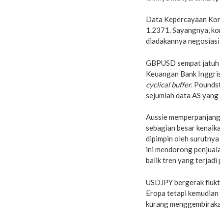
Data Kepercayaan Kons
1.2371. Sayangnya, ko
diadakannya negosiasi
GBPUSD sempat jatuh k
Keuangan Bank Inggri
cyclical buffer
. Pounds
sejumlah data AS yang 
Aussie memperpanjang 
sebagian besar kenaika
dipimpin oleh surutny
ini mendorong penjuala
balik tren yang terjad
USDJPY bergerak flukt
Eropa tetapi kemudian
kurang menggembiraka