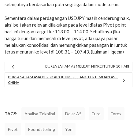
selanjutnya berdasarkan pola segitiga dalam mode turun.
Sementara dalam perdagangan USDJPY masih cenderung naik,
aksi beli akan relevan dilakukan pada level diatas Pivot point
hari ini dengan target ke 113.00 – 114.00. Sebaliknya jika
harga turun dan memecah di level pivot, ada upaya pasar
melakukan konsolidasi dan memungkinkan pasangan ini untuk
terus menurun ke level di 108.31 – 107.43. (Lukman Hqeem)
BURSA SAHAM AS MELEJIT, NIKKEI TUTUP 10 HARI
BURSA SAHAM ASIA BERSIKAP OPTIMIS JELANG PERTEMUAN AS –
CHINA
TAGS:
Analisa Teknikal
Dolar AS
Euro
Forex
Pivot
Poundsterling
Yen