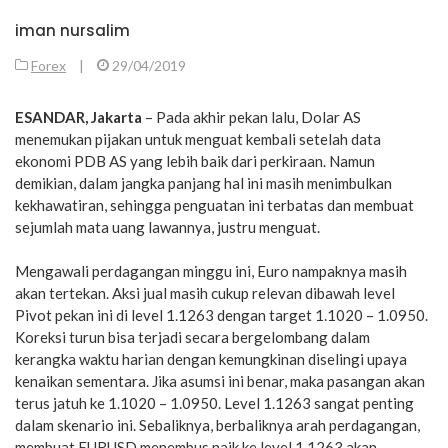
iman nursalim
Forex
|
29/04/2019
ESANDAR, Jakarta
– Pada akhir pekan lalu, Dolar AS
menemukan pijakan untuk menguat kembali setelah data
ekonomi PDB AS yang lebih baik dari perkiraan. Namun
demikian, dalam jangka panjang hal ini masih menimbulkan
kekhawatiran, sehingga penguatan ini terbatas dan membuat
sejumlah mata uang lawannya, justru menguat.
Mengawali perdagangan minggu ini, Euro nampaknya masih
akan tertekan. Aksi jual masih cukup relevan dibawah level
Pivot pekan ini di level 1.1263 dengan target 1.1020 – 1.0950.
Koreksi turun bisa terjadi secara bergelombang dalam
kerangka waktu harian dengan kemungkinan diselingi upaya
kenaikan sementara. Jika asumsi ini benar, maka pasangan akan
terus jatuh ke 1.1020 – 1.0950. Level 1.1263 sangat penting
dalam skenario ini. Sebaliknya, berbaliknya arah perdagangan,
membuat EURUSD menembus naik ke level 1,1263 akan