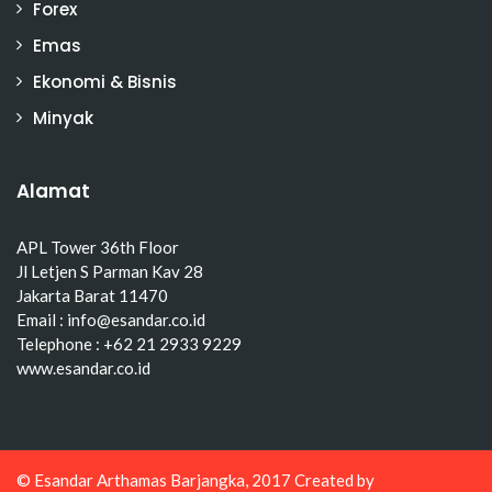
Forex
Emas
Ekonomi & Bisnis
Minyak
Alamat
APL Tower 36th Floor
Jl Letjen S Parman Kav 28
Jakarta Barat 11470
Email : info@esandar.co.id
Telephone : +62 21 2933 9229
www.esandar.co.id
© Esandar Arthamas Barjangka, 2017 Created by