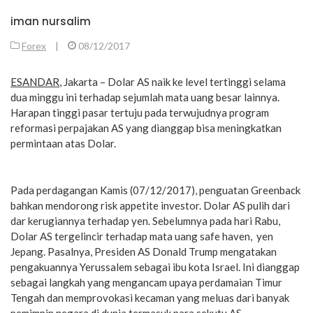
iman nursalim
Forex
|
08/12/2017
ESANDAR
, Jakarta – Dolar AS naik ke level tertinggi selama
dua minggu ini terhadap sejumlah mata uang besar lainnya.
Harapan tinggi pasar tertuju pada terwujudnya program
reformasi perpajakan AS yang dianggap bisa meningkatkan
permintaan atas Dolar.
Pada perdagangan Kamis (07/12/2017), penguatan Greenback
bahkan mendorong risk appetite investor. Dolar AS pulih dari
dar kerugiannya terhadap yen. Sebelumnya pada hari Rabu,
Dolar AS tergelincir terhadap mata uang safe haven, yen
Jepang. Pasalnya, Presiden AS Donald Trump mengatakan
pengakuannya Yerussalem sebagai ibu kota Israel. Ini dianggap
sebagai langkah yang mengancam upaya perdamaian Timur
Tengah dan memprovokasi kecaman yang meluas dari banyak
pemimpin negara di dunia termasuk para sekutu AS.