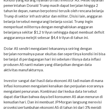
kondisi yang kurang nyaman di hati investor AS. Meski layanan
pemerintahan Donald Trump masih dapat berjalan hingga 2
tahun ke depan, namun berpotensi terusik oleh rencana belanja
Trump di sektor infrastruktur dan militer. Disisi lain, anggaran
belanja tersebut mengurangi belanja sosial. Trump ingin
memperkuat militernya dengan menghabiskan anggaran
belanjanya sekitar $1,2 trilyun sehingga dapat membuat defisit
anggarannya melejit sebesar $4,4 trilyun di tahun ini.
Dolar AS sendiri mengalami tekanannya seiring dengan
berjalan normalnya pasar ekuitas dan sepertinya kondisi ini bisa
berlanjut di perdagangan hari ini sebelum rilisnya data inflasi
produsen AS nanti malam yang dilanjutkan dengan data
aktivitas manufakturnya.
Investor sangat dari hasil data ekonomi AS tadi malam di mana
inflasi konsumen mengalami kenaikan dan penjualan ecerannya
mengalami penurunan. Kombinasi dari kedua data tersebut
dapat diartikan bahwa daya beli konsumen AS akan menurun di
kemudian hari. Dan ini membuat JPMorgan langsung merevisi
proyeksi pertumbuhan ekonomi AS di tahun ini dari 3% menjdi