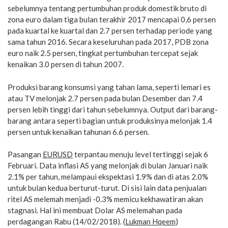
sebelumnya tentang pertumbuhan produk domestik bruto di
zona euro dalam tiga bulan terakhir 2017 mencapai 0,6 persen
pada kuartal ke kuartal dan 2.7 persen terhadap periode yang
sama tahun 2016. Secara keseluruhan pada 2017, PDB zona
euro naik 2.5 persen, tingkat pertumbuhan tercepat sejak
kenaikan 3.0 persen di tahun 2007.
Produksi barang konsumsi yang tahan lama, seperti lemari es
atau TV melonjak 2.7 persen pada bulan Desember dan 7.4
persen lebih tinggi dari tahun sebelumnya. Output dari barang-
barang antara seperti bagian untuk produksinya melonjak 1.4
persen untuk kenaikan tahunan 6.6 persen.
Pasangan
EURUSD
terpantau menuju level tertinggi sejak 6
Februari. Data inflasi AS yang melonjak di bulan Januari naik
2.1% per tahun, melampaui ekspektasi 1.9% dan di atas 2.0%
untuk bulan kedua berturut-turut. Di sisi lain data penjualan
ritel AS melemah menjadi -0.3% memicu kekhawatiran akan
stagnasi. Hal ini membuat Dolar AS melemahan pada
perdagangan Rabu (14/02/2018). (
Lukman Hqeem
)