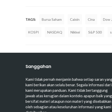
TAGS:
Bursa Saham
Caixin
Cina
Dow 
KOSPI
NASDAQ
Nikkei
S&P 500
s
Sanggahan
Kami tidak pernah menjamin bahwa setiap saran yan
kami berikan akan selalu benar. Segala informasi dari
kami merupakan panduan. Kami tidak bertanggung
jawab atas kerugian dalam konteks apapun baik yang
bersifat materi ataupun non materi yang disebabkan
oleh sebagian atau keseluruhan informasi yang kami