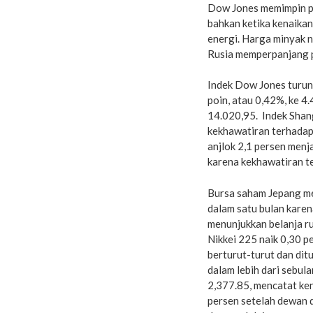
Dow Jones memimpin pe
bahkan ketika kenaika
energi. Harga minyak n
Rusia memperpanjang p
Indek Dow Jones turun
poin, atau 0,42%, ke 4
14.020,95. Indek Shang
kekhawatiran terhada
anjlok 2,1 persen men
karena kekhawatiran te
Bursa saham Jepang me
dalam satu bulan kare
menunjukkan belanja ru
Nikkei 225 naik 0,30 p
berturut-turut dan dit
dalam lebih dari sebula
2,377.85, mencatat ken
persen setelah dewan d