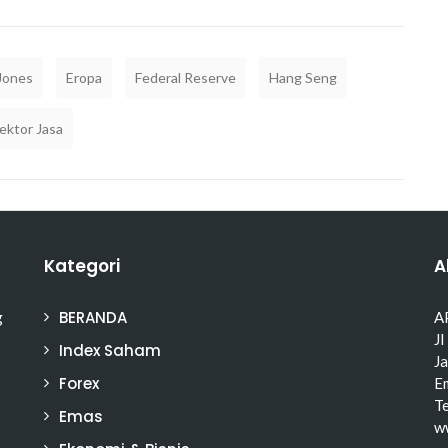
Jones
Eropa
Federal Reserve
Hang Seng
ektor Jasa
Kategori
A
BERANDA
g
A
Jl
Index Saham
J
Forex
Em
T
Emas
w