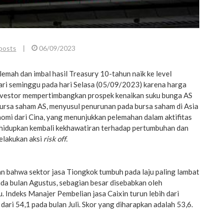
posts
|
06/09/2023
emah dan imbal hasil Treasury 10-tahun naik ke level
dari seminggu pada hari Selasa (05/09/2023) karena harga
nvestor mempertimbangkan prospek kenaikan suku bunga AS
 bursa saham AS, menyusul penurunan pada bursa saham di Asia
omi dari Cina, yang menunjukkan pelemahan dalam aktifitas
ghidupkan kembali kekhawatiran terhadap pertumbuhan dan
elakukan aksi
risk off
.
n bahwa sektor jasa Tiongkok tumbuh pada laju paling lambat
da bulan Agustus, sebagian besar disebabkan oleh
. Indeks Manajer Pembelian jasa Caixin turun lebih dari
dari 54,1 pada bulan Juli. Skor yang diharapkan adalah 53,6.