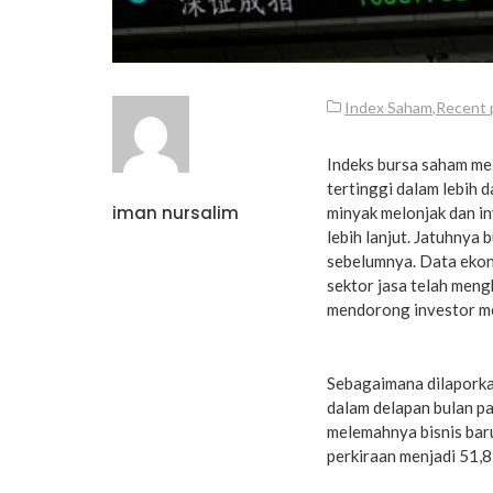
Index Saham
,
Recent 
Indeks bursa saham mel
tertinggi dalam lebih 
iman nursalim
minyak melonjak dan i
lebih lanjut. Jatuhnya
sebelumnya. Data ekon
sektor jasa telah men
mendorong investor m
Sebagaimana dilaporka
dalam delapan bulan pa
melemahnya bisnis baru
perkiraan menjadi 51,8 