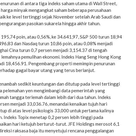
nurunan di antara tiga indeks saham utama di Wall Street,
n harga minyak mengangkat saham beberapa perusahaan
aik ke level tertinggi sejak November setelah Arab Saudi dan
engurangan pasokan sukarela hingga akhir tahun.
 195,74 poin, atau 0,56%, ke 34.641,97, S&P 500 turun 18,94
.496,83 dan Nasdaq turun 10,86 poin, atau 0,08% menjadi
hai Cina turun 0,7 persen menjadi 3,154.37 di tengah
p lemahnya pemulihan ekonomi. Indeks Hang Seng Hong Kong
jadi 18,456.91. Pengembang properti memimpin penurunan
rhadap gagal bayar utang yang terus berlanjut.
nambah sedikit keuntungan dan ditutup pada level tertinggi
na pelemahan yen mengimbangi data pemerintah yang
mah tangga terlemah dalam lebih dari dua tahun. Indeks
ersen menjadi 33,036.76, menandai kenaikan tujuh hari
utup di atas level psikologis 33,000 untuk pertama kalinya
n. Indeks Topix menetap 0,2 persen lebih tinggi pada
aikan hari ketujuh berturut-turut. JFE Holdings merosot 6,1
ireksi raksasa baja itu menyetujui rencana penggalangan