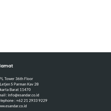
lamat
PL Tower 36th Floor
 Letjen S Parman Kav 28
akarta Barat 11470
ail : info@esandar.co.id
elephone : +62 21 2933 9229
ww.esandar.co.id