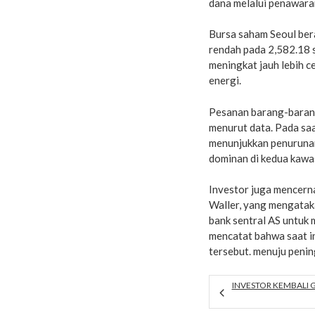
dana melalui penawar
Bursa saham Seoul bera
rendah pada 2,582.18 s
meningkat jauh lebih c
energi.
Pesanan barang-barang p
menurut data. Pada saa
menunjukkan penurunan 
dominan di kedua kawa
Investor juga mencern
Waller, yang mengatak
bank sentral AS untuk 
mencatat bahwa saat in
tersebut. menuju penin
INVESTOR KEMBALI G