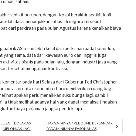
an umum saham.
khir sedikit berubah, dengan Kospi berakhir sedikit lebih
etelah data menunjukkan inflasi di negara tersebut
epat dari perkiraan pada bulan Agustus karena kenaikan biaya
abrik AS turun lebih kecil dari perkiraan pada bulan Juli,
t yang sama, data dari kawasan euro dan Inggris juga
aktivitas bisnis pada bulan lalu, dengan industri jasa yang
san tersebut mengalami kontraksi.
a komentar pada hari Selasa dari Gubernur Fed Christopher
an putaran data ekonomi terbaru memberikan ruang bagi
melihat apakah perlu menaikkan suku bunga lagi, sambil
i ia tidak melihat adanya hal yang dapat memaksa tindakan
gkatan biaya pinjaman jangka pendek lagi.
ELISAH, DOLAR AS
HARGA MINYAK REBOUND BERSANDAR
MELONJAK LAGI
PADA MINIMNYA PASOKAN AS