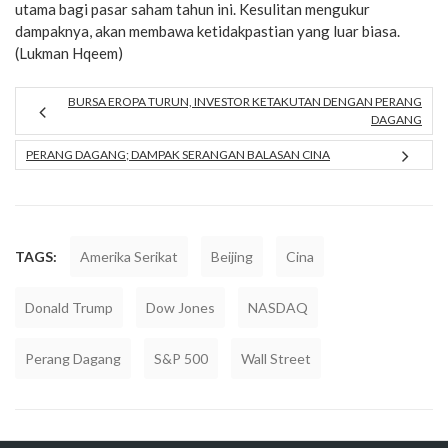
utama bagi pasar saham tahun ini. Kesulitan mengukur
dampaknya, akan membawa ketidakpastian yang luar biasa.
(Lukman Hqeem)
BURSA EROPA TURUN, INVESTOR KETAKUTAN DENGAN PERANG
DAGANG
PERANG DAGANG; DAMPAK SERANGAN BALASAN CINA
TAGS:
Amerika Serikat
Beijing
Cina
Donald Trump
Dow Jones
NASDAQ
Perang Dagang
S&P 500
Wall Street