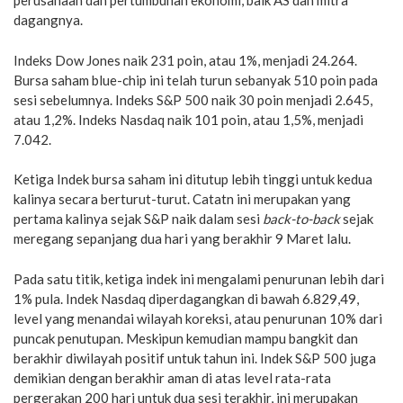
perusahaan dan pertumbuhan ekonomi, baik AS dan mitra
dagangnya.
Indeks Dow Jones naik 231 poin, atau 1%, menjadi 24.264.
Bursa saham blue-chip ini telah turun sebanyak 510 poin pada
sesi sebelumnya. Indeks S&P 500 naik 30 poin menjadi 2.645,
atau 1,2%. Indeks Nasdaq naik 101 poin, atau 1,5%, menjadi
7.042.
Ketiga Indek bursa saham ini ditutup lebih tinggi untuk kedua
kalinya secara berturut-turut. Catatn ini merupakan yang
pertama kalinya sejak S&P naik dalam sesi
back-to-back
sejak
meregang sepanjang dua hari yang berakhir 9 Maret lalu.
Pada satu titik, ketiga indek ini mengalami penurunan lebih dari
1% pula. Indek Nasdaq diperdagangkan di bawah 6.829,49,
level yang menandai wilayah koreksi, atau penurunan 10% dari
puncak penutupan. Meskipun kemudian mampu bangkit dan
berakhir diwilayah positif untuk tahun ini. Indek S&P 500 juga
demikian dengan berakhir aman di atas level rata-rata
pergerakan 200 hari untuk dua sesi terakhir, ini merupakan