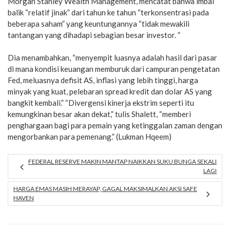
Morgan Stanley Wealth Management, mencatat bahwa imbal
balik “relatif jinak” dari tahun ke tahun “terkonsentrasi pada
beberapa saham” yang keuntungannya “tidak mewakili
tantangan yang dihadapi sebagian besar investor. ”
Dia menambahkan, “menyempit luasnya adalah hasil dari pasar
di mana kondisi keuangan memburuk dari campuran pengetatan
Fed, meluasnya defisit AS, inflasi yang lebih tinggi, harga
minyak yang kuat, pelebaran spread kredit dan dolar AS yang
bangkit kembali.” “Divergensi kinerja ekstrim seperti itu
kemungkinan besar akan dekat,” tulis Shalett, “memberi
penghargaan bagi para pemain yang ketinggalan zaman dengan
mengorbankan para pemenang.” (Lukman Hqeem)
FEDERAL RESERVE MAKIN MANTAP NAIKKAN SUKU BUNGA SEKALI
LAGI
HARGA EMAS MASIH MERAYAP, GAGAL MAKSIMALKAN AKSI SAFE
HAVEN