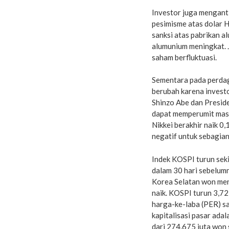
Investor juga mengant
pesimisme atas dolar H
sanksi atas pabrikan 
alumunium meningkat. 
saham berfluktuasi.
Sementara pada perdaga
berubah karena invest
Shinzo Abe dan Presid
dapat memperumit masa
Nikkei berakhir naik 0
negatif untuk sebagian
Indek KOSPI turun sekit
dalam 30 hari sebelum
Korea Selatan won menj
naik. KOSPI turun 3,72
harga-ke-laba (PER) saa
kapitalisasi pasar adal
dari 274.675 juta won