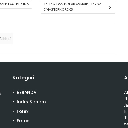
AN” LAGI KE CINA
SAHAM DAN DOLAR AS NAIK, HARGA
EMAS TERKOREKSI
Nikkei
Kategori
A
BERANDA
g
A
Jl
Index Saham
J
Forex
Em
T
Emas
w