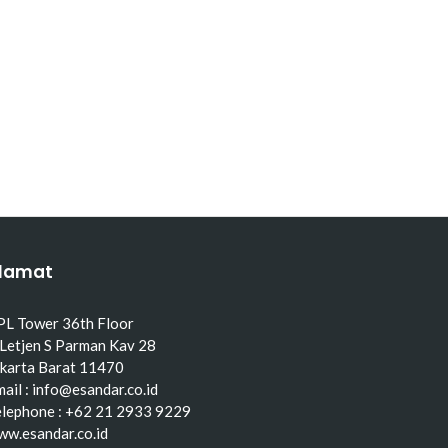
lamat
PL Tower 36th Floor
 Letjen S Parman Kav 28
akarta Barat 11470
ail : info@esandar.co.id
elephone : +62 21 2933 9229
ww.esandar.co.id