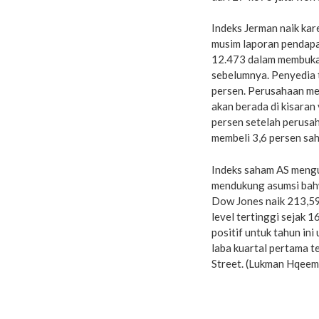
Indeks Jerman naik ka
musim laporan pendapa
12.473 dalam membuka 
sebelumnya. Penyedia 
persen. Perusahaan me
akan berada di kisaran
persen setelah perusa
membeli 3,6 persen sah
Indeks saham AS mengu
mendukung asumsi bahw
Dow Jones naik 213,59
level tertinggi sejak 
positif untuk tahun ini
laba kuartal pertama 
Street. (Lukman Hqeem