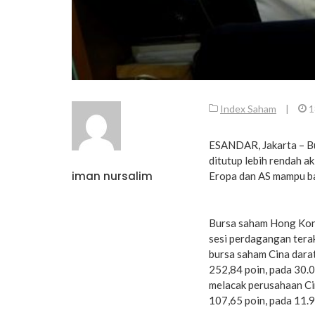
Index Saham
|
1
ESANDAR, Jakarta – Bu
ditutup lebih rendah a
iman nursalim
Eropa dan AS mampu ba
Bursa saham Hong Kong
sesi perdagangan terak
bursa saham Cina darat
252,84 poin, pada 30.
melacak perusahaan Cin
107,65 poin, pada 11.