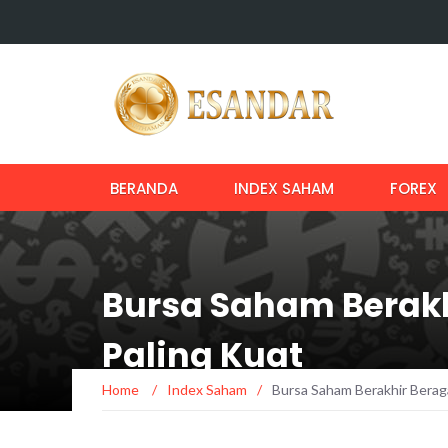
BERANDA
INDEX SAHAM
FOREX
Bursa Saham Berak
Paling Kuat
Home
/
Index Saham
/
Bursa Saham Berakhir Bera