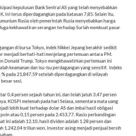
isipasi keputusan Bank Sentral AS yang telah menyebabkan
K. Ini terus diperdagangkan pada batasan 7,85. Selain itu,
alumunium Rusia oleh pemerintah Rusia menyebabkan harga
Juga kekhawatiran serangan terhadap Suriah membuat pasar
ngan di bursa Tokyo, indek Nikkei Jepang berakhir sedikit
or menjadi berhati-hati menjelang pertemuan antara PM.
en Donald Trump. Tokyo mengkhawatirkan pertemuan ini
lah keamanan dan isu-isu perdagangan yang sensitif. Indeks
,1 % pada 21,847.59 setelah diperdagangkan di wilayah
 besar sesi.
ar 0,4 persen sejauh tahun ini, dan telah jatuh 3,47 persen
nya. KOSPI melemah pada hari Selasa, sementara mata uang
adi lebih kuat terhadap dolar AS dan imbal hasil obligasi
 poin atau 0,15 persen pada 2.453,77. Rasio perbandingan
t ini adalah 12.10, hasil dividen adalah 1.28 persen dan
ah 1.242.04 triliun won. Investor asing menjadi penjual bersih
 saham.