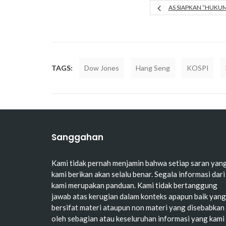
AS SIAPKAN “HUKUM
TAGS:
Dow Jones
Hang Seng
KOSPI
Sanggahan
Kami tidak pernah menjamin bahwa setiap saran yan
kami berikan akan selalu benar. Segala informasi dari
kami merupakan panduan. Kami tidak bertanggung
jawab atas kerugian dalam konteks apapun baik yang
bersifat materi ataupun non materi yang disebabkan
oleh sebagian atau keseluruhan informasi yang kami