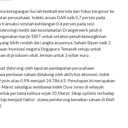
rena ketegangan Suriah kembali mereda dan fokus bergeser ke
tan perusahaan. Indeks acuan DAX naik 0,7 persen pada
transaksi setelah kehilangan 0,4 persen pada sesi
teknologi medis dan keselamatan Draegerwerk jatuh 6
ngatakan marjin EBIT untuk setahun penuh kemungkinan
 yang lebih rendah dari angka acuannya. Saham Bayer naik 2
haan investasi negara Singapura Temasek setuju untuk
am di produsen obat Jerman untuk 3 miliar euro.
at didorong oleh laporan pendapatan perusahaan
a penilaian saham didukung oleh aktivitas ekonomi. Indek
 poin atau 0,9% menjadi 24.786,63. Penutupan ini merupakan
16 Maret sekaligus membawa indek Dow Jones di wilayah
 untuk pertama kalinya sejak 20 Maret. Sikap optimis terhadap
tetap menjadi faktor utama pendorong kenaikan saham di Wall
)