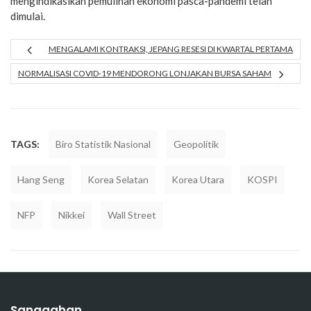
mengindikasikan pemulihan ekonomi pasca-pandemi telah
dimulai.
MENGALAMI KONTRAKSI, JEPANG RESESI DI KWARTAL PERTAMA
NORMALISASI COVID-19 MENDORONG LONJAKAN BURSA SAHAM
TAGS:
Biro Statistik Nasional
Geopolitik
Hang Seng
Korea Selatan
Korea Utara
KOSPI
NFP
Nikkei
Wall Street
Sanggahan