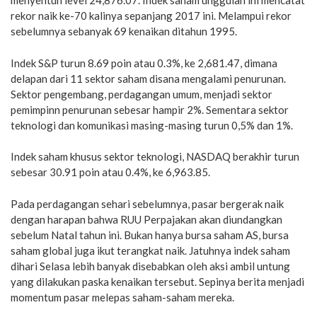
menyentuh level 24,876.07. Indek saham unggulan ini mencatat
rekor naik ke-70 kalinya sepanjang 2017 ini. Melampui rekor
sebelumnya sebanyak 69 kenaikan ditahun 1995.
Indek S&P turun 8.69 poin atau 0.3%, ke 2,681.47, dimana
delapan dari 11 sektor saham disana mengalami penurunan.
Sektor pengembang, perdagangan umum, menjadi sektor
pemimpinn penurunan sebesar hampir 2%. Sementara sektor
teknologi dan komunikasi masing-masing turun 0,5% dan 1%.
Indek saham khusus sektor teknologi, NASDAQ berakhir turun
sebesar 30.91 poin atau 0.4%, ke 6,963.85.
Pada perdagangan sehari sebelumnya, pasar bergerak naik
dengan harapan bahwa RUU Perpajakan akan diundangkan
sebelum Natal tahun ini. Bukan hanya bursa saham AS, bursa
saham global juga ikut terangkat naik. Jatuhnya indek saham
dihari Selasa lebih banyak disebabkan oleh aksi ambil untung
yang dilakukan paska kenaikan tersebut. Sepinya berita menjadi
momentum pasar melepas saham-saham mereka.