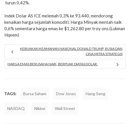
turun 0,42%.
Indek Dolar AS ICE melemah 0,3% ke 93.440, mendorong
kenaikan harga sejumlah komoditi. Harga Minyak mentah naik
0,6% sementara harga emas ke $1,262.80 per troy ons.(Lukman
Hqeem)
KEBIJAKAN KEAMANAN NASIONAL DONALD TRUMP, RUSIA DAN
CINA MITRA STRATEGIS
HARGA EMAS BERUSAHA NAIK, BERPIJAK DIATAS DOLAR.
TAGS:
Bursa Saham
Dow Jones
Hang Seng
NASDAQ
Nikkei
Wall Street