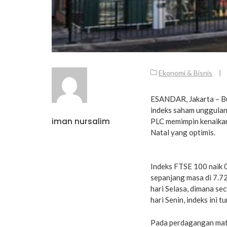
Ekonomi & Bisnis
|
ESANDAR, Jakarta – Bu
indeks saham unggulan
iman nursalim
PLC memimpin kenaikan
Natal yang optimis.
Indeks FTSE 100 naik 0
sepanjang masa di 7.7
hari Selasa, dimana se
hari Senin, indeks ini t
Pada perdagangan mat