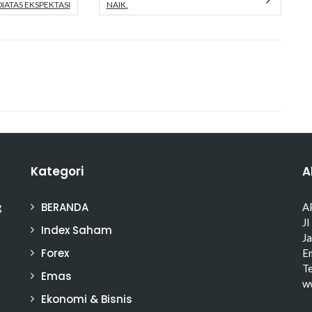
DIATAS EKSPEKTASI
NAIK.
Kategori
A
BERANDA
g
A
Jl
Index Saham
J
Forex
Em
T
Emas
w
Ekonomi & Bisnis