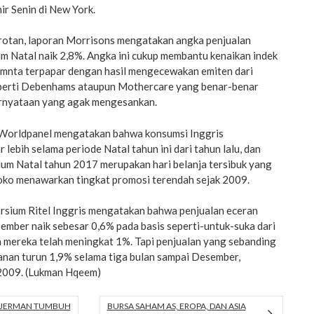
ir Senin di New York.
sorotan, laporan Morrisons mengatakan angka penjualan
m Natal naik 2,8%. Angka ini cukup membantu kenaikan indek
mnta terpapar dengan hasil mengecewakan emiten dari
seperti Debenhams ataupun Mothercare yang benar-benar
rnyataan yang agak mengesankan.
 Worldpanel mengatakan bahwa konsumsi Inggris
 lebih selama periode Natal tahun ini dari tahun lalu, dan
lum Natal tahun 2017 merupakan hari belanja tersibuk yang
toko menawarkan tingkat promosi terendah sejak 2009.
orsium Ritel Inggris mengatakan bahwa penjualan eceran
ember naik sebesar 0,6% pada basis seperti-untuk-suka dari
 mereka telah meningkat 1%. Tapi penjualan yang sebanding
nan turun 1,9% selama tiga bulan sampai Desember,
 2009. (Lukman Hqeem)
I JERMAN TUMBUH
BURSA SAHAM AS, EROPA, DAN ASIA