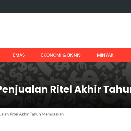
EMAS
EKONOMI & BISNIS
MINYAK
 Penjualan Ritel Akhir T
jualan Ritel Akhir Tahun Memuaskan