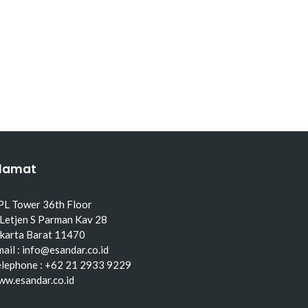
lamat
PL Tower 36th Floor
 Letjen S Parman Kav 28
akarta Barat 11470
ail : info@esandar.co.id
elephone : +62 21 2933 9229
ww.esandar.co.id