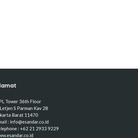
lamat
PL Tower 36th Floor
 Letjen S Parman Kav 28
akarta Barat 11470
ail : info@esandar.co.id
elephone : +62 21 2933 9229
ww.esandar.co.id