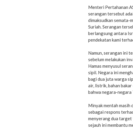
Menteri Pertahanan A
serangan tersebut adal
dimaksudkan semata-ma
Suriah. Serangan terse
berlangsung antara Isr
pendekatan kami terhad
Namun, serangan ini te
sebelum melakukan inva
Hamas menyusul seran
sipil. Negara ini meng
bagi dua juta warga si
air, listrik, bahan bak
bahwa negara-negara Ti
Minyak mentah masih da
sebagai respons terhad
menyerang dua target 
sejauh ini membantu me