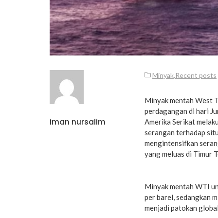
Minyak
,
Recent posts
Minyak mentah West Te
perdagangan di hari J
iman nursalim
Amerika Serikat melaku
serangan terhadap situs
mengintensifkan seran
yang meluas di Timur 
Minyak mentah WTI unt
per barel, sedangkan 
menjadi patokan global,