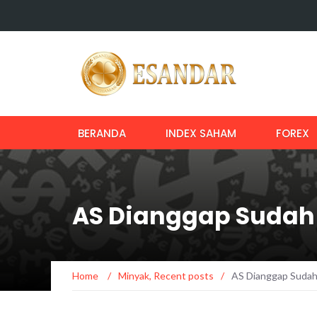
BERANDA
INDEX SAHAM
FOREX
AS Dianggap Sudah 
Home
/
Minyak
,
Recent posts
/
AS Dianggap Sudah 