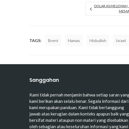
DOLAR AS MELEMAH,
MEMA
TAGS:
Brent
Hamas
Hisbulloh
Israel
Sanggahan
Kami tidak pernah menjamin bahwa setiap saran yan
kami berikan akan selalu benar. Segala informasi dari
kami merupakan panduan. Kami tidak bertanggung
jawab atas kerugian dalam konteks apapun baik yang
bersifat materi ataupun non materi yang disebabkan
oleh sebagian atau keseluruhan informasi yang kami