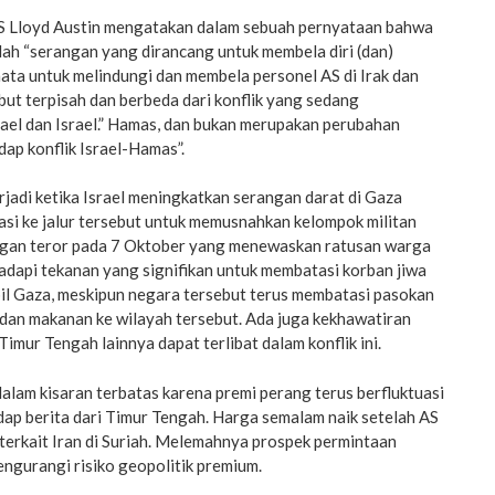
S Lloyd Austin mengatakan dalam sebuah pernyataan bahwa
ah “serangan yang dirancang untuk membela diri (dan)
ta untuk melindungi dan membela personel AS di Irak dan
but terpisah dan berbeda dari konflik yang sedang
ael dan Israel.” Hamas, dan bukan merupakan perubahan
ap konflik Israel-Hamas”.
rjadi ketika Israel meningkatkan serangan darat di Gaza
si ke jalur tersebut untuk memusnahkan kelompok militan
gan teror pada 7 Oktober yang menewaskan ratusan warga
hadapi tekanan yang signifikan untuk membatasi korban jiwa
pil Gaza, meskipun negara tersebut terus membatasi pasokan
ar dan makanan ke wilayah tersebut. Ada juga kekhawatiran
mur Tengah lainnya dapat terlibat dalam konflik ini.
lam kisaran terbatas karena premi perang terus berfluktuasi
ap berita dari Timur Tengah. Harga semalam naik setelah AS
terkait Iran di Suriah. Melemahnya prospek permintaan
ngurangi risiko geopolitik premium.