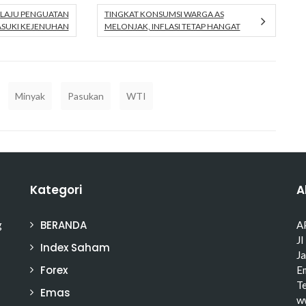
 LAJU PENGUATAN
TINGKAT KONSUMSI WARGA AS
SUKI KEJENUHAN
MELONJAK, INFLASI TETAP HANGAT
Minyak
Pasukan
WTI
Kategori
A
BERANDA
g
A
Jl
Index Saham
J
Forex
Em
T
Emas
w