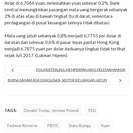
dolar di 6,7066 yuan, melemahkan yuan sebesar 0,2%. Bank
sentral memungkinkan pasangan mata uang bergerak sebanyak
2% di atas atau di bawah tingkat itu di darat, sementara
perdagangan di pusat keuangan lainnya tidak dibatasi.
Mata uang jatuh sebanyak 0,8% menjadi 6,7755 per dolar di
daratan dan sebesar 0,6% di pasar lepas pantai Hong Kong
menjadi 6,7875 yuan per dolar, keduanya tingkat tidak terlihat
sejak Juli 2017. (Lukman Hqeem)
POUNDSTERLING MEMPERPANJANG PELEMAHANNYA
BURSA SAHAM AS KONSOLIDASI, SEKTOR KEUANGAN JATUH
TAGS:
Donald Trump. Jerome Powell
FED
Federal Reserve
PBOC
Suku Bunga
Yuan