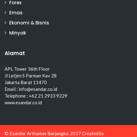
Forex
Emas
Ekonomi & Bisnis
Minyak
Alamat
APL Tower 36th Floor
Jl Letjen S Parman Kav 28
Jakarta Barat 11470
Email : info@esandar.co.id
Telephone : +62 21 2933 9229
www.esandar.co.id
© Esandar Arthamas Barjangka, 2017 Created by