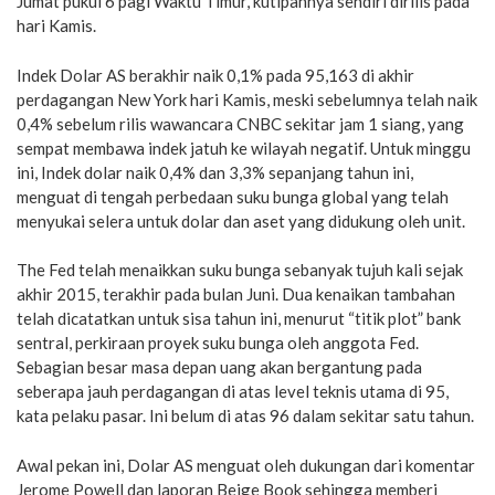
Jumat pukul 6 pagi Waktu Timur, kutipannya sendiri dirilis pada
hari Kamis.
Indek Dolar AS berakhir naik 0,1% pada 95,163 di akhir
perdagangan New York hari Kamis, meski sebelumnya telah naik
0,4% sebelum rilis wawancara CNBC sekitar jam 1 siang, yang
sempat membawa indek jatuh ke wilayah negatif. Untuk minggu
ini, Indek dolar naik 0,4% dan 3,3% sepanjang tahun ini,
menguat di tengah perbedaan suku bunga global yang telah
menyukai selera untuk dolar dan aset yang didukung oleh unit.
The Fed telah menaikkan suku bunga sebanyak tujuh kali sejak
akhir 2015, terakhir pada bulan Juni. Dua kenaikan tambahan
telah dicatatkan untuk sisa tahun ini, menurut “titik plot” bank
sentral, perkiraan proyek suku bunga oleh anggota Fed.
Sebagian besar masa depan uang akan bergantung pada
seberapa jauh perdagangan di atas level teknis utama di 95,
kata pelaku pasar. Ini belum di atas 96 dalam sekitar satu tahun.
Awal pekan ini, Dolar AS menguat oleh dukungan dari komentar
Jerome Powell dan laporan Beige Book sehingga memberi